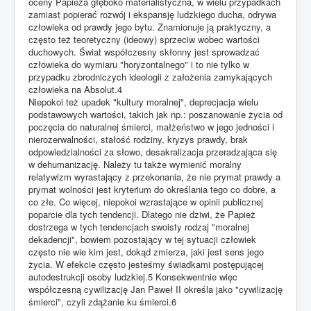
oceny Papieża głęboko materialistyczna, w wielu przypadkach
zamiast popierać rozwój i ekspansję ludzkiego ducha, odrywa
człowieka od prawdy jego bytu. Znamionuje ją praktyczny, a
często też teoretyczny (ideowy) sprzeciw wobec wartości
duchowych. Świat współczesny skłonny jest sprowadzać
człowieka do wymiaru "horyzontalnego" i to nie tylko w
przypadku zbrodniczych ideologii z założenia zamykających
człowieka na Absolut.4
Niepokoi też upadek "kultury moralnej", deprecjacja wielu
podstawowych wartości, takich jak np.: poszanowanie życia od
poczęcia do naturalnej śmierci, małżeństwo w jego jedności i
nierozerwalności, stałość rodziny, kryzys prawdy, brak
odpowiedzialności za słowo, desakralizacja przeradzająca się
w dehumanizację. Należy tu także wymienić moralny
relatywizm wyrastający z przekonania, że nie prymat prawdy a
prymat wolności jest kryterium do określania tego co dobre, a
co złe. Co więcej, niepokoi wzrastające w opinii publicznej
poparcie dla tych tendencji. Dlatego nie dziwi, że Papież
dostrzega w tych tendencjach swoisty rodzaj "moralnej
dekadencji", bowiem pozostający w tej sytuacji człowiek
często nie wie kim jest, dokąd zmierza, jaki jest sens jego
życia. W efekcie często jesteśmy świadkami postępującej
autodestrukcji osoby ludzkiej.5 Konsekwentnie więc
współczesną cywilizację Jan Paweł II określa jako "cywilizację
śmierci", czyli zdążanie ku śmierci.6