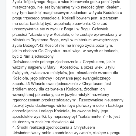
życiu Trójjedynego Boga, a więc kierowanie go ku pełni życia
mistycznego, nie jest bynajmniej tylko niedościgłym ideałem,
czy tym bardziej marginesowym zadaniem w życiu Kościoła u
progu trzeciego tysiąclecia. Kościół bowiem jest, a zarazem
ma coraz bardziej być, wspólnotą zbawienia. Ono zaś
urzeczywistnia się w życiu z Boga i w Bogu. Człowiek
przecież "zbawia się w Kościele, o ile zostaje wprowadzony w
Misterium Trynitarne Boga, czyli w misterium wewnętrznego
życia Bożego".42 Kościół nie ma innego życia poza tym,
jakim obdarza Go Chrystus, musi więc, w swych członkach,
być z Nim zjednoczony.
Doświadczenie pełnego zjednoczenia z Chrystusem, jakie
widzimy najpierw u Maryi i Apostołów, a przez wieki u tylu
świętych, zwłaszcza mistyków, jest nieustannie wzorem dla
Kościoła, jego odnowy i ożywiania jego ewangelicznego
zapału.43 Właśnie owo zjednoczenie z Chrystusem jest
źródłem mocy dla człowieka i Kościoła, źródłem ich
wewnętrznej przemiany, co w języku mistyki nazwiemy
"zjednoczeniem przekształcającym". Rzeczywiście nieustanny
rozwój życia duchowego winien być pierwszym celem każdego
chrześcijanina i całego Kościoła, by owocne były jego
apostolskie wysiłki; by naprawdę był "sakramentem" - to jest
skutecznym znakiem zbawienia.44
4. Środki realizacji zjednoczenia z Chrystusem
Uświadomiwszy sobie zasadnicze wyzwanie, stojące u progu