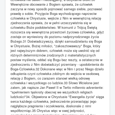
Wewnętrzne obcowanie z Bogiem sprawia, że człowiek
zaczyna w nowy sposób pojmować samego siebie, poznawać
prawdę o sobie. Przyjęcie Boga wychodzącego naprzeciw
człowieka w Chrystusie, wejście z Nim w wewnętrzną relację
zjednoczenia sprawia, że w pełni urzeczywistnia się w
człowieku Boże podobieństwo. W komunii z Trójcą Świętą
rozszerza się wewnętrzna przestrzeń życiowa człowieka, gdyż
zostaje on wyniesiony do poziomu nadprzyrodzonego życia
Bożego.31 Doświadczywszy, dzięki samoudzielaniu się Boga
w Chrystusie, Bożej miłości, "zakosztowawszy" Boga, który
jest najwyższym dobrem, człowiek może się uwolnić się od
różnych determinizmów zrodzonych z materialistycznych
postaw myślenia, oddać się Bogu bez reszty, a ostatecznie w
zjednoczeniu z Nim doświadczyć przemiany - upodobnienia do
Boga-Człowieka.32 Dokonane więc w Nim i przez Niego dzieło
odkupienia czyni człowieka zdolnym do wejścia w osobową
relację z Bogiem, co zarazem stanowi wielką odnowę
człowieka i wszystkiego co ludzkie.33 Słowo Wcielone jest
zatem, jak napisze Jan Paweł II w Tertio millennio adveniente:
"spełnieniem tęsknoty obecnej we wszystkich religiach
ludzkości"34. Objawiona w Chrystusie "Ewangelia życia" sięga
serca każdego człowieka, jednocześnie przerastając jego
najgłębsze pragnienia i oczekiwania, doskonale z nimi
współbrzmiąc.35 Chrystus więc w swej jedyności,