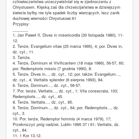
człowieczeństwa urzeczywistniał się w zjednoczeniu z
Chrystusem. Klęską zaś dla chrześcijaństwa w dzisiejszym
świecie byłby nie tyle spadek liczby wierzących, lecz zanik
duchowej wierności Chrystusowi.61
Przypisy:
_______
1. Jan Paweł II, Dives in misericordia (30 listopada 1980), 11-
12.
2. Tenże, Evangelium vitae (25 marca 1995), 4; por. Dives in,
dz. cyt., 11.
3. Tamże.
4. Tenże, Dominum et Vivificantem (18 maja 1986), 56-57, 60;
por. Redemptoris missio (7 grudnia 1990), 8.
5. Tenże, Dives in..., dz. cyt., 12; por. także: Evangelium...,
dz. cyt., 4; Veritatis splendor (6 sierpnia 1993), 84.
6. Tenże, Dominum..., dz. cyt., 56-57.
7. Por. tenże, Veritatis..., dz. cyt., 1; Vita consecrata, 103;
Redemptoris..., dz. cyt., 45.
8. Tenże, Veritatis..., dz. cyt., 85.
9. Tenże, Dominum..., dz. cyt., 64; por. Redemptoris..., dz.
cyt., 3.
10. Por. tenże, Redemptor hominis (4 marca 1979), 17;
Przekroczyć próg nadziei, Lublin 1995 37 i 61; Veritatis, dz.
cyt., 84.
11. 1 Kor 13,12.