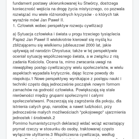
fundament postawy ukierunkowanej ku Stwórcy, dostrzega
konieczność wejścia na drogę życia mistycznego, co pozwala
rozwiązać mu wiele różnorodnych kryzysów - o których tak
wyraźnie mówi Jan Paweł II.
1. Człowiek wobec perspektyw rozwoju cywilizacji
a) Sytuacja człowieka i świata u progu trzeciego tysiąclecia
Papież Jan Paweł II wielokrotnie kierował się myślą ku
zbliżającemu się wielkiemu jubileuszowi 2000 lat, jakie
upływają od narodzin Chrystusa; także w tej perspektywie
oceniał sytuację współczesnego świata, a w związku z nią
zadania Kościoła. Ocena ta, mimo zwracania uwagi na
niewątpliwy postęp cywilizacyjny wielu społeczeństw, w wielu
aspektach wypadała krytycznie, dając liczne powody do
niepokoju.1 Nowe perspektywy wynikające z postępu nauki i
techniki często dają jednocześnie początek nowym formom
zamachów na godność człowieka. Powiększają się stale
nierówności między grupami społecznymi i całymi
społeczeństwami. Poszerzają się zagrożenia dla pokoju, dla
istnienia całych grup, narodów, a nawet ludzkości, przy
jednocześnie małych możliwościach "pokojowego" ujarzmienia
jednostek i środowisk.2
Pomimo humanistycznych deklaracji widać wciąż wzrastający
prymat rzeczy w stosunku do osoby, traktowanej często
wyłącznie utylitarnie.3 Współczesna cywilizacja, według