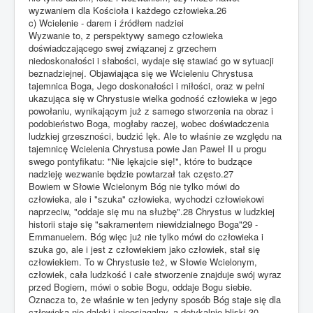
wyzwaniem dla Kościoła i każdego człowieka.26
c) Wcielenie - darem i źródłem nadziei
Wyzwanie to, z perspektywy samego człowieka
doświadczającego swej związanej z grzechem
niedoskonałości i słabości, wydaje się stawiać go w sytuacji
beznadziejnej. Objawiająca się we Wcieleniu Chrystusa
tajemnica Boga, Jego doskonałości i miłości, oraz w pełni
ukazująca się w Chrystusie wielka godność człowieka w jego
powołaniu, wynikającym już z samego stworzenia na obraz i
podobieństwo Boga, mogłaby raczej, wobec doświadczenia
ludzkiej grzeszności, budzić lęk. Ale to właśnie ze względu na
tajemnicę Wcielenia Chrystusa powie Jan Paweł II u progu
swego pontyfikatu: "Nie lękajcie się!", które to budzące
nadzieję wezwanie będzie powtarzał tak często.27
Bowiem w Słowie Wcielonym Bóg nie tylko mówi do
człowieka, ale i "szuka" człowieka, wychodzi człowiekowi
naprzeciw, "oddaje się mu na służbę".28 Chrystus w ludzkiej
historii staje się "sakramentem niewidzialnego Boga"29 -
Emmanuelem. Bóg więc już nie tylko mówi do człowieka i
szuka go, ale i jest z człowiekiem jako człowiek, stał się
człowiekiem. To w Chrystusie też, w Słowie Wcielonym,
człowiek, cała ludzkość i całe stworzenie znajduje swój wyraz
przed Bogiem, mówi o sobie Bogu, oddaje Bogu siebie.
Oznacza to, że właśnie w ten jedyny sposób Bóg staje się dla
człowieka nie daleki i nieosiągalny, a dotykalnie bliski.30