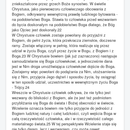
zniekształcone przez grzech Boże synostwo. W świetle
Chrystusa, jako pierwowzoru człowieczego obcowania z
Bogiem, odkrywamy wewnętrzną prawdę ludzkiego bytowania -
na podobieństwo Boga. Stawia to człowieka przed wezwaniem
do bycia doskonałym na podobieństwo Boga dlatego, że Bóg
jako Ojciec jest doskonały.22
W Chrystusie człowiek zostaje powołany do przyjaźni z
Bogiem, do pełni życia, która przekracza ziemskie, doczesne
ramy. Zostaje włączony w pełnię, która realizuje się przez
udział w życiu Boga, czyli przez życie w Bogu, z Bogiem i z
Boga.23 W Chrystusie bowiem (jak już zaznaczono) następuje
samoudzielanie się Boga człowiekowi, a jednocześnie dana
jest w Nim droga umożliwiająca człowiekowi dojście do Boga.
Zostajemy więc powołani do podążania za Nim, utożsamienia
się z Nim, przyjęcia Jego dążeń i sposobu życia, by osiągnąć
w ten sposób udział, uczestnictwo w wewnętrznym życiu Boga
- Trójcy.24
Wreszcie w Chrystusie człowiek odkrywa, że nie tylko jest
wezwany do bliskości z Bogiem, ale że jest też podmiotem
przybliżania się Boga do świata i Bożej obecności w świecie.
Wcielenie oznacza bowiem nie tylko przyjęcie do jedności z
Bogiem ludzkiej natury i całej ludzkości, czyli wejścia Boga w
całą rzeczywistość człowieka, ale i w rzeczywistość całego
materialnego świata.25 W tej perspektywie Wcielenie staje się
nie tylko darem, lecz i wezwaniem, czy może nawet