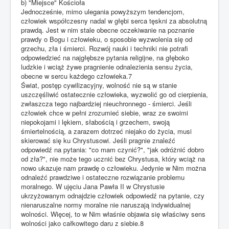
b) "Miejsce" Kościoła
Jednocześnie, mimo ulegania powyższym tendencjom,
człowiek współczesny nadal w głębi serca tęskni za absolutną
prawdą. Jest w nim stale obecne oczekiwanie na poznanie
prawdy o Bogu i człowieku, o sposobie wyzwolenia się od
grzechu, zła i śmierci. Rozwój nauki i techniki nie potrafi
odpowiedzieć na najgłębsze pytania religijne, na głęboko
ludzkie i wciąż żywe pragnienie odnalezienia sensu życia,
obecne w sercu każdego człowieka.7
Świat, postęp cywilizacyjny, wolność nie są w stanie
uszczęśliwić ostatecznie człowieka, wyzwolić go od cierpienia,
zwłaszcza tego najbardziej nieuchronnego - śmierci. Jeśli
człowiek chce w pełni zrozumieć siebie, wraz ze swoimi
niepokojami i lękiem, słabością i grzechem, swoją
śmiertelnością, a zarazem dotrzeć niejako do życia, musi
skierować się ku Chrystusowi. Jeśli pragnie znaleźć
odpowiedź na pytania: "co mam czynić?", "jak odróżnić dobro
od zła?", nie może tego ucznić bez Chrystusa, który wciąż na
nowo ukazuje nam prawdę o człowieku. Jedynie w Nim można
odnaleźć prawdziwe i ostateczne rozwiązanie problemu
moralnego. W ujęciu Jana Pawła II w Chrystusie
ukrzyżowanym odnajdzie człowiek odpowiedź na pytanie, czy
nienaruszalne normy moralne nie naruszają indywidualnej
wolności. Więcej, to w Nim właśnie objawia się właściwy sens
wolności jako całkowitego daru z siebie.8