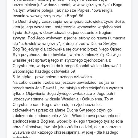
uczestnictwo już w doczesności, w wewnętrznym życiu Boga.
Na tym właśnie polega, jak napisze Papież, "owa religia
trwania w wewnętrznym życiu Boga".58
To Duch Święty zaszczepia we wnętrzu człowieka życie Boże,
kieruje jego wzrostem i ostatecznie wprowadza w głębokości
życia Bożego, w doświadczalne zjednoczenie z Bogiem
żywym. Pod Jego wpływem z jednej strony dojrzewa i umacnia
się "człowiek wewnętrzny", z drugiej zaś w Duchu Świętym
Bóg Trójjedyny dla człowieka się otwiera; przez Niego Ojciec i
Syn przychodzą do człowieka i w nim zamieszkują. On więc
właśnie jest sprawcą tego mistycznego zjednoczenia z
Chrystusem, w dążeniu do którego Kościół winien kierować i
wspomagać każdego człowieka.59
5. Mistyka - powołaniem każdego człowieka
Na zakończenie trzeba raz jeszcze powiedzieć, co jasno
przedstawia Jan Paweł II, że mistyka chrześcijańska wyrasta
tylko z Objawienia Boga Żywego, zwłaszcza z Jego pełni
urzeczywistnionej w dziele Wcielenia i Odkupienia. To w
Chrystusie sam Bóg otwiera się na zjednoczenie z
człowiekiem i przez działanie Ducha Świętego czyni go
zdolnym do zjednoczenia z Nim. Właśnie owo powołanie do
zjednoczenia z Bogiem, wobec bliskiego trzeciego tysiąclecia
chrześcijaństwa, jawi się jako źródło nadziei, dar, a zarazem
wyzwanie dla każdego chrześcijanina, więcej - dla każdego
człowieka.