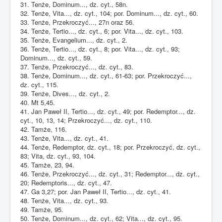
31. Tenże, Dominum..., dz. cyt., 58n.
32. Tenże, Vita..., dz. cyt., 104; por. Dominum..., dz. cyt., 60.
33. Tenże, Przekroczyć..., 27n oraz 56.
34. Tenże, Tertio..., dz. cyt., 6; por. Vita..., dz. cyt., 103.
35. Tenże, Evangelium..., dz. cyt., 2.
36. Tenże, Tertio..., dz. cyt., 8; por. Vita..., dz. cyt., 93;
Dominum..., dz. cyt., 59.
37. Tenże, Przekroczyć..., dz. cyt., 83.
38. Tenże, Dominum..., dz. cyt., 61-63; por. Przekroczyć...,
dz. cyt., 115.
39. Tenże, Dives..., dz. cyt., 2.
40. Mt 5,45.
41. Jan Paweł II, Tertio..., dz. cyt., 49; por. Redemptor..., dz.
cyt., 10, 13, 14; Przekroczyć..., dz. cyt., 110.
42. Tamże, 116.
43. Tenże, Vita..., dz. cyt., 41.
44. Tenże, Redemptor, dz. cyt., 18; por. Przekroczyć, dz. cyt.,
83; Vita, dz. cyt., 93, 104.
45. Tamże, 23, 94.
46. Tenże, Przekroczyć..., dz. cyt., 31; Redemptor..., dz. cyt.,
20; Redemptoris..., dz. cyt., 47.
47. Ga 3,27; por. Jan Paweł II, Tertio..., dz. cyt., 41.
48. Tenże, Vita..., dz. cyt., 93.
49. Tamże, 95.
50. Tenże, Dominum..., dz. cyt., 62; Vita..., dz. cyt., 95.