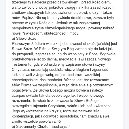
trzeciego tysiąclecia przed człowiekiem i przed Kościołem,
warto zwrócić choćby pokrótce uwagę na kilka zasadniczych
środków służących tak postawionemu celowi, o czym także
mówi Papież. Nie są to oczywiście środki nowe, zawsze były
obecne w życiu Kościoła. Jednak w tak zarysowanej
perspektywie życia chrześcijańskiego mogą i powinny nabrać
nowej "świeżości", skuteczności i mocy.
a) Słowo Boże
Pierwszym źródłem wszelkiej duchowości chrześcijańskiej jest
Słowo Boże. W Piśmie Świętym Bóg zwraca się do ludzi jak
do przyjaciół, zapraszając ich do wspólnoty z Sobą. Wytrwałe
praktykowanie lectio divina, medytacja, zwłaszcza Nowego
Testamentu, gdzie odnajdujemy zapisane słowa i czyny
Chrystusa, umacniają osobistą więź z Bogiem i zgodność
ludzkiej woli z Jego wolą, co jest podstawą wszelkiej
chrześcijańskiej doskonałości. Ważne jest też rozważanie
słów Pisma we wspólnocie, a więc dzielenie się otrzymanym
bogactwem. Ze Słowa Bożego można bowiem i należy
czerpać światło tak dla osobistego jak i wspólnotowego
rozeznania. To właśnie z rozważania Słowa Bożego,
szczególnie tajemnic Chrystusa, wśród nich zaś zwłaszcza
Jego wywyższenia na krzyżu, rodzi się zarówno siła
kontemplacji, jak i gorliwość apostolska, tam znajdują swe
źródło wszelkie powołania.45
b) Sakramenty Chrztu i Eucharystii