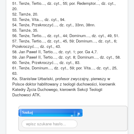
51. Tenże, Tertio..., dz. cyt., 55; por. Redemptor..., dz. cyt.,
20.
52. Tamże, 20.
53. Tenże, Vita..., dz. cyt., 94.
54. Tenże, Przekroczyć..., dz. cyt., 33nn, 38nn.
55. Tamże, 35.
56. Tenże, Tertio..., dz. cyt., 44; Dominum..., dz. cyt., 49, 51.
57. Tenże, Tertio..., dz. cyt., 45, 59; Dominum..., dz. cyt., 6;
Przekroczyć..., dz. cyt., 43.
58. Jan Paweł II, Tertio..., dz. cyt. 1; por. Ga 4,7.
59. Jan Paweł II, Tertio..., dz. cyt. 8; Dominum..., dz. cyt., 58.
60. Tenże, Przekroczyć..., dz. cyt., 83.
61. Tenże, Dominum..., dz. cyt., 59; por. Vita..., dz. cyt., 25,
63.
Ks. Stanisław Urbański, profesor zwyczajny, pierwszy w
Polsce doktor habilitowany z teologii duchowości, kierownik
Katedry Życia Duchowego, kierownik Sekcji Teologii
Duchowoci ATK.
Szukaj
Szukaj...