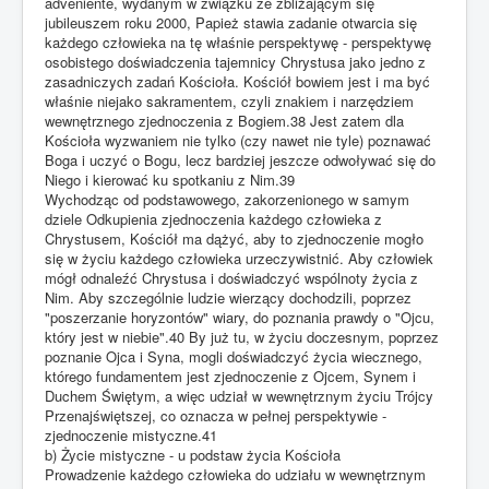
adveniente, wydanym w związku ze zbliżającym się
jubileuszem roku 2000, Papież stawia zadanie otwarcia się
każdego człowieka na tę właśnie perspektywę - perspektywę
osobistego doświadczenia tajemnicy Chrystusa jako jedno z
zasadniczych zadań Kościoła. Kościół bowiem jest i ma być
właśnie niejako sakramentem, czyli znakiem i narzędziem
wewnętrznego zjednoczenia z Bogiem.38 Jest zatem dla
Kościoła wyzwaniem nie tylko (czy nawet nie tyle) poznawać
Boga i uczyć o Bogu, lecz bardziej jeszcze odwoływać się do
Niego i kierować ku spotkaniu z Nim.39
Wychodząc od podstawowego, zakorzenionego w samym
dziele Odkupienia zjednoczenia każdego człowieka z
Chrystusem, Kościół ma dążyć, aby to zjednoczenie mogło
się w życiu każdego człowieka urzeczywistnić. Aby człowiek
mógł odnaleźć Chrystusa i doświadczyć wspólnoty życia z
Nim. Aby szczególnie ludzie wierzący dochodzili, poprzez
"poszerzanie horyzontów" wiary, do poznania prawdy o "Ojcu,
który jest w niebie".40 By już tu, w życiu doczesnym, poprzez
poznanie Ojca i Syna, mogli doświadczyć życia wiecznego,
którego fundamentem jest zjednoczenie z Ojcem, Synem i
Duchem Świętym, a więc udział w wewnętrznym życiu Trójcy
Przenajświętszej, co oznacza w pełnej perspektywie -
zjednoczenie mistyczne.41
b) Życie mistyczne - u podstaw życia Kościoła
Prowadzenie każdego człowieka do udziału w wewnętrznym