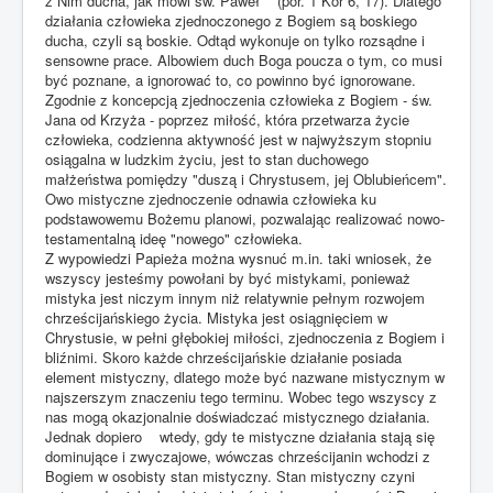
z Nim ducha, jak mówi św. Paweł (por. 1 Kor 6, 17). Dlatego
działania człowieka zjednoczonego z Bogiem są boskiego
ducha, czyli są boskie. Odtąd wykonuje on tylko rozsądne i
sensowne prace. Albowiem duch Boga poucza o tym, co musi
być poznane, a ignorować to, co powinno być ignorowane.
Zgodnie z koncepcją zjednoczenia człowieka z Bogiem - św.
Jana od Krzyża - poprzez miłość, która przetwarza życie
człowieka, codzienna aktywność jest w najwyższym stopniu
osiągalna w ludzkim życiu, jest to stan duchowego
małżeństwa pomiędzy "duszą i Chrystusem, jej Oblubieńcem".
Owo mistyczne zjednoczenie odnawia człowieka ku
podstawowemu Bożemu planowi, pozwalając realizować nowo-
testamentalną ideę "nowego" człowieka.
Z wypowiedzi Papieża można wysnuć m.in. taki wniosek, że
wszyscy jesteśmy powołani by być mistykami, ponieważ
mistyka jest niczym innym niż relatywnie pełnym rozwojem
chrześcijańskiego życia. Mistyka jest osiągnięciem w
Chrystusie, w pełni głębokiej miłości, zjednoczenia z Bogiem i
bliźnimi. Skoro każde chrześcijańskie działanie posiada
element mistyczny, dlatego może być nazwane mistycznym w
najszerszym znaczeniu tego terminu. Wobec tego wszyscy z
nas mogą okazjonalnie doświadczać mistycznego działania.
Jednak dopiero wtedy, gdy te mistyczne działania stają się
dominujące i zwyczajowe, wówczas chrześcijanin wchodzi z
Bogiem w osobisty stan mistyczny. Stan mistyczny czyni