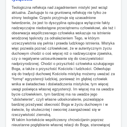
Teologiczna refleksja nad zagadnieniem mistyki jest wciąż
aktualna. Zasługuje to na gruntowną refleksję nie tylko ze
strony teologów. Często przyjmuje się uzasadnione
twierdzenie, że jest to dyscyplina opisująca wyłącznie fakty
nadzwyczajne niedostępne przeciętnemu człowiekowi, ale też i
obserwacja współczesnego człowieka wskazuje na istnienie
wrodzonej tęsknoty za odnalezieniem Tego, w którym
urzeczywistnia się pełnia i prawda ludzkiego istnienia. Mistyka
więc pozwala poznać człowiekowi, że w autentycznym życiu
duchowym chodzi o coś więcej niż o nadzwyczajne zjawiska,
czy o negatywne ustosunkowanie się do rzeczywistości
nadprzyrodzonej. Chodzi o przyszłość człowieka szukającego
Boga, a także o przyszłość Kościoła i ludzkości. Odwołując
się do tradycji duchowej Kościoła mistykę możemy uważać za
"formę" egzystencji ludzkiej, ponieważ im głębiej człowiek
wnika w świadectwa i doświadczenia mistyków, tym więcej
uwagi poświęca własnej egzystencji. Im więcej ma na uwadze
bycie człowiekiem, tym bardziej ma na uwadze jego
"ubóstwienie", czyli własne udoskonalenie, pozwalające
bardziej przeżywać obecność Boga w życiu duchowym i w
świecie, by skuteczniej i owocniej zaangażować się w
rzeczywistość ziemską.
W takim kontekście współczesny chrześcijanin poprzez
nieustanne pogłębianie własnej relacji do Boga, stanowiącej