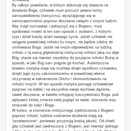
By odkryć powołanie, w którym dokonuje się otwarcie na
działanie Boga, człowiek musi porzucić pewne formy
samouwielbienia (narcyzmu), wyrażającego się w
samozapomnieniu poprzez doczesne związki z innymi ludźmi.
Aby mógł rozmawiać i jednoczyć się z Bogiem, musi
spróbować mówić w ten sam sposób z osobami, z którymi
żyje i dzieli każdy dzień swojego życia. Jeżeli człowiek nie
osiągnie prawdziwej miłości ku innym, nie będzie zdolny do
umiłowania Boga. Jeżeli nie może odpowiedzieć na ludzką
miłość z tą samą głębokością mistycznej miłości jaką mu daje
Bóg, stanie się również niezdolny do przyjęcia miłości Bożej w
sposób, w jaki Bóg sam pragnie go kochać. Autentyczna
bowiem mistyka staje się możliwa dzięki wysiłkom człowieka,
dzięki jego życiu zakorzenionemu w prawdziwej wierze
otrzymanej w sakramencie Chrztu i skoncentrowaniu na
miłości innych. W ten sposób mistyka pomaga człowiekowi
spojrzeć na siebie i na wszystkie swoje duchowe dążenia,
nawet doczesne, w świetle miłującej rzeczywistości Boga, pod
wpływem której zmienia swój pogląd na świat, otoczenie oraz
stosunek do ludzi i Boga.
W końcu, w momencie mistycznego zjednoczenia z Bogiem
poprzez miłość, ludzkie codzienne działania stają się
"przetworzone", ponieważ przyjmują boską jakość. Od chwili
gdy człowiek jest zjednoczony z Bogiem, jest również jednego