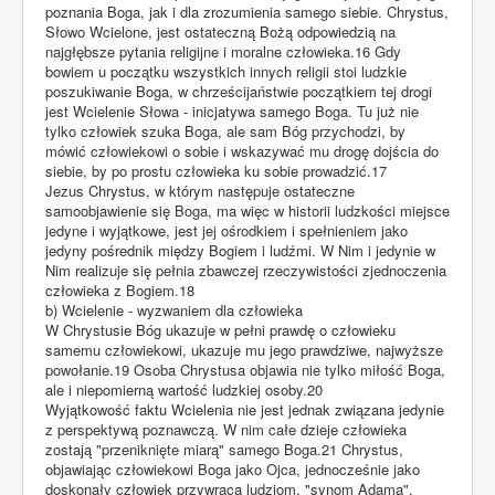
poznania Boga, jak i dla zrozumienia samego siebie. Chrystus,
Słowo Wcielone, jest ostateczną Bożą odpowiedzią na
najgłębsze pytania religijne i moralne człowieka.16 Gdy
bowiem u początku wszystkich innych religii stoi ludzkie
poszukiwanie Boga, w chrześcijaństwie początkiem tej drogi
jest Wcielenie Słowa - inicjatywa samego Boga. Tu już nie
tylko człowiek szuka Boga, ale sam Bóg przychodzi, by
mówić człowiekowi o sobie i wskazywać mu drogę dojścia do
siebie, by po prostu człowieka ku sobie prowadzić.17
Jezus Chrystus, w którym następuje ostateczne
samoobjawienie się Boga, ma więc w historii ludzkości miejsce
jedyne i wyjątkowe, jest jej ośrodkiem i spełnieniem jako
jedyny pośrednik między Bogiem i ludźmi. W Nim i jedynie w
Nim realizuje się pełnia zbawczej rzeczywistości zjednoczenia
człowieka z Bogiem.18
b) Wcielenie - wyzwaniem dla człowieka
W Chrystusie Bóg ukazuje w pełni prawdę o człowieku
samemu człowiekowi, ukazuje mu jego prawdziwe, najwyższe
powołanie.19 Osoba Chrystusa objawia nie tylko miłość Boga,
ale i niepomierną wartość ludzkiej osoby.20
Wyjątkowość faktu Wcielenia nie jest jednak związana jedynie
z perspektywą poznawczą. W nim całe dzieje człowieka
zostają "przeniknięte miarą" samego Boga.21 Chrystus,
objawiając człowiekowi Boga jako Ojca, jednocześnie jako
doskonały człowiek przywraca ludziom, "synom Adama",