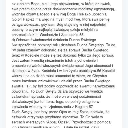
szukaniem Boga, ale i Jego objawianiem, w której człowiek,
swą przemienioną przez doświadczenie modlitwy egzystencją,
wyznaje objawiającego się w niej Boga i niejako uobecnia
Go.54 Papież ma więc na myśli modlitwę, która swą pełnię
osiąga wówczas, gdy sam Bóg staje się w niej najpełniej
obecny, o czym najlepiej świadczą dzieje mistyki na
chrześcijańskim Wschodzie i Zachodzie.55
d) Odnowa świadomości działania Ducha Świętego
Nie sposób też pominąć roli i działania Ducha Świętego. To co
"w pełni czasów" dokonało się za sprawą Ducha Świętego,
teraz w Kościele może się też dokonać tylko za Jego sprawą.
Jest zatem kwestią niezmiernie istotną odnowienie i
umocnienie wśród wierzących świadomości Jego obecności i
działania w życiu Kościoła i w ich życiu osobistym.56 Kościół
wierzy i na co dzień musi umacniać tę wiarę, że Chrystus
może każdemu człowiekowi udzielić przez Ducha Świętego
światła i sił, by był zdolny odpowiedzieć swemu najwyższemu
powołaniu. To Duch Święty działa ożywczo we wnętrzu
człowieka i sprawia, że może on w swej codzienności
doświadczyć już tu i teraz tego, co pełnię osiągnie w
zbawieniu wiecznym - zjednoczeniu z Bogiem.57
Duch Święty, posłany przez Ojca w imię Syna, sprawia, że
człowiek otrzymuje przybrane synostwo. To On woła w
sercach wierzących "Abba, Ojcze". Przychodząc z pomocą
ich słabości modli się w nich i daje im udział, czyli