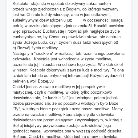
Kościoła, staje się w sposób obiektywny sakramentem
przedziwnego zjednoczenia z Bogiem, do którego wezwany
jest we Chrzcie każdy wierzący, a co w jednostkowym,
subiektywnym doświadczeniu już w doczesności osiąga
pełnię w przekształcającym zjednoczeniu.51 Kościół powinien
więc sprawować Eucharystię i rozwijać jak najgłębsze życie
eucharystyczne, by Chrystus prawdziwie stawał się centrum
życia Bożego Ludu, czyli życiem dusz ludzi wierzących.52
c) Rozwój życia modlitwy
Następnym "środkiem" w realizacji tak rozumianego powołania
człowieka i Kościoła jest wchodzenie w życie modlitwy,
uczenie się jej i nieustanna odnowa tego życia. Wielkich dzieł
w historii Kościoła dokonywali zawsze ludzie modlitwy. To ona
uzdalniała ich do autentycznej interpretacji Bożych wydarzeń i
pełnienia woli Bożej.53
Chodzi jednak znowu o modlitwę w jej perspektywie
mistycznej, czyli o modlitwę, w której tylko początkowo
doświadcza się, że ludzkie "ja" jest wiodące, potem jednak
trzeba przekonać się, że od początku wiodącym było Boże
"Ty", w którym bierze początek każda nasza modlitwa. Mamy
przeto na uwadze modlitwę, która staje się dla człowieka
doświadczeniem przemieniającym i wyzwalającym, w której z
Bożej inicjatywy przywrócona zostaje człowiekowi jego
godność; więcej, wprowadza ona w wyższą godność dziecka
Bożego. Chodzi o modlitwę, która jest ze strony człowieka