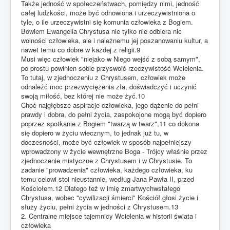
Także jedność w społeczeństwach, pomiędzy nimi, jedność
całej ludzkości, może być odnowiona i urzeczywistniona o
tyle, o ile urzeczywistni się komunia człowieka z Bogiem.
Bowiem Ewangelia Chrystusa nie tylko nie odbiera nic
wolności człowieka, ale i należnemu jej poszanowaniu kultur, a
nawet temu co dobre w każdej z religii.9
Musi więc człowiek "niejako w Niego wejść z sobą samym",
po prostu powinien sobie przyswoić rzeczywistość Wcielenia.
To tutaj, w zjednoczeniu z Chrystusem, człowiek może
odnaleźć moc przezwyciężenia zła, doświadczyć i uczynić
swoją miłość, bez której nie może żyć.10
Choć najgłębsze aspiracje człowieka, jego dążenie do pełni
prawdy i dobra, do pełni życia, zaspokojone mogą być dopiero
poprzez spotkanie z Bogiem "twarzą w twarz",11 co dokona
się dopiero w życiu wiecznym, to jednak już tu, w
doczesności, może być człowiek w sposób najpełniejszy
wprowadzony w życie wewnętrzne Boga - Trójcy właśnie przez
zjednoczenie mistyczne z Chrystusem i w Chrystusie. To
zadanie "prowadzenia" człowieka, każdego człowieka, ku
temu celowi stoi nieustannie, według Jana Pawła II, przed
Kościołem.12 Dlatego też w imię zmartwychwstałego
Chrystusa, wobec "cywilizacji śmierci" Kościół głosi życie i
służy życiu, pełni życia w jedności z Chrystusem.13
2. Centralne miejsce tajemnicy Wcielenia w historii świata i
człowieka