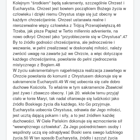
Kolejnym "środkiem" będą sakramenty, szczególnie Chrzest i
Eucharystia. Chrzest jest bowiem początkiem Bożego życia w
człowieku i dzięki niemu Chrystus staje się już obecny w
każdym chrześcijaninie. Chrzest ustanawia realne i
nierozerwalne więzy człowieka z Trójcą Przenajświętszą.46
Trzeba, jak pisze Papież w Tertio millennio adveniente, na
nowo odkryć Chrzest jako "przyobleczenie się w Chrystusa".47
By to źródło godności chrześcijanina, ale jednocześnie i
wezwanie, w pełni zrealizować w doskonałej miłości, należy
zwrócić uwagę na zawarte już we Chrzcie, a więc dotyczące
każdego chrześcijanina, powołanie do pełni zjednoczenia
mistycznego z Bogiem.48
W życiu sakramentalnym najpełniejsza realizacja zawartego w
Chrzcie powołania do komunii z Chrystusem dokonuje się w
sakramencie Eucharystii.49 W niej uobecnia się całe dobro
duchowe Kościoła. To właśnie w tym sakramencie Zbawiciel
jest żywo i zbawczo obecny. I jak 20. wieków temu przyjął
ciało w łonie Maryi, tak nadal ofiarowuje się ludzkości jako
źródło Boskiego życia dla każdego, kto Go przyjmuje.
Eucharystia uobecnia Chrystusa, odnawia dar Jego miłości,
jest ucztą dającą pokarm i siły, a to jest źródłem każdej
duchowości. W Ciele Pańskim dokonuje się wzmocnienie sił
"wewnętrznego człowieka". Za Jego pośrednictwem osoby i
wspólnoty uczą się odnajdywać Boski sens swego ludzkiego
życia.50 W ten sposób Eucharystia, źródło i szczyt życia