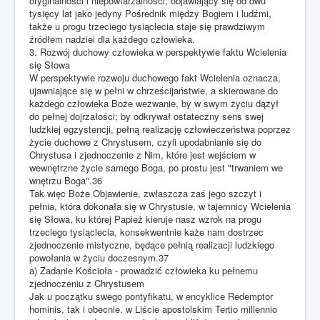
oryginalności i niepowtarzalności, objawiający się od dwu
tysięcy lat jako jedyny Pośrednik między Bogiem i ludźmi,
także u progu trzeciego tysiąclecia staje się prawdziwym
źródłem nadziei dla każdego człowieka.
3. Rozwój duchowy człowieka w perspektywie faktu Wcielenia
się Słowa
W perspektywie rozwoju duchowego fakt Wcielenia oznacza,
ujawniające się w pełni w chrześcijaństwie, a skierowane do
każdego człowieka Boże wezwanie, by w swym życiu dążył
do pełnej dojrzałości; by odkrywał ostateczny sens swej
ludzkiej egzystencji, pełną realizację człowieczeństwa poprzez
życie duchowe z Chrystusem, czyli upodabnianie się do
Chrystusa i zjednoczenie z Nim, które jest wejściem w
wewnętrzne życie samego Boga, po prostu jest "trwaniem we
wnętrzu Boga".36
Tak więc Boże Objawienie, zwłaszcza zaś jego szczyt i
pełnia, która dokonała się w Chrystusie, w tajemnicy Wcielenia
się Słowa, ku której Papież kieruje nasz wzrok na progu
trzeciego tysiąclecia, konsekwentnie każe nam dostrzec
zjednoczenie mistyczne, będące pełnią realizacji ludzkiego
powołania w życiu doczesnym.37
a) Zadanie Kościoła - prowadzić człowieka ku pełnemu
zjednoczeniu z Chrystusem
Jak u początku swego pontyfikatu, w encyklice Redemptor
hominis, tak i obecnie, w Liście apostolskim Tertio millennio