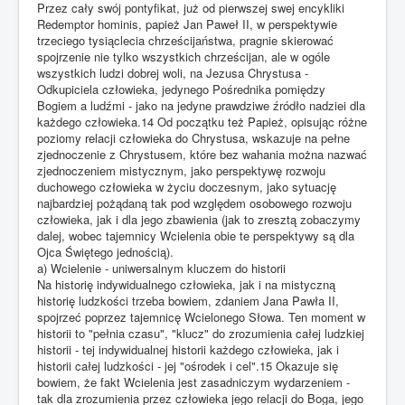
Przez cały swój pontyfikat, już od pierwszej swej encykliki
Redemptor hominis, papież Jan Paweł II, w perspektywie
trzeciego tysiąclecia chrześcijaństwa, pragnie skierować
spojrzenie nie tylko wszystkich chrześcijan, ale w ogóle
wszystkich ludzi dobrej woli, na Jezusa Chrystusa -
Odkupiciela człowieka, jedynego Pośrednika pomiędzy
Bogiem a ludźmi - jako na jedyne prawdziwe źródło nadziei dla
każdego człowieka.14 Od początku też Papież, opisując różne
poziomy relacji człowieka do Chrystusa, wskazuje na pełne
zjednoczenie z Chrystusem, które bez wahania można nazwać
zjednoczeniem mistycznym, jako perspektywę rozwoju
duchowego człowieka w życiu doczesnym, jako sytuację
najbardziej pożądaną tak pod względem osobowego rozwoju
człowieka, jak i dla jego zbawienia (jak to zresztą zobaczymy
dalej, wobec tajemnicy Wcielenia obie te perspektywy są dla
Ojca Świętego jednością).
a) Wcielenie - uniwersalnym kluczem do historii
Na historię indywidualnego człowieka, jak i na mistyczną
historię ludzkości trzeba bowiem, zdaniem Jana Pawła II,
spojrzeć poprzez tajemnicę Wcielonego Słowa. Ten moment w
historii to "pełnia czasu", "klucz" do zrozumienia całej ludzkiej
historii - tej indywidualnej historii każdego człowieka, jak i
historii całej ludzkości - jej "ośrodek i cel".15 Okazuje się
bowiem, że fakt Wcielenia jest zasadniczym wydarzeniem -
tak dla zrozumienia przez człowieka jego relacji do Boga, jego