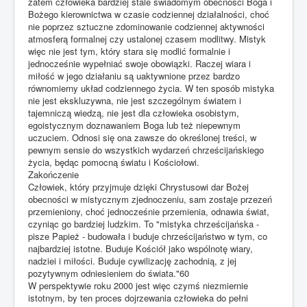
zatem człowieka bardziej stale świadomym obecności Boga i
Bożego kierownictwa w czasie codziennej działalności, choć
nie poprzez sztuczne zdominowanie codziennej aktywności
atmosferą formalnej czy ustalonej czasem modlitwy. Mistyk
więc nie jest tym, który stara się modlić formalnie i
jednocześnie wypełniać swoje obowiązki. Raczej wiara i
miłość w jego działaniu są uaktywnione przez bardzo
równomierny układ codziennego życia. W ten sposób mistyka
nie jest ekskluzywna, nie jest szczególnym światem i
tajemniczą wiedzą, nie jest dla człowieka osobistym,
egoistycznym doznawaniem Boga lub też niepewnym
uczuciem. Odnosi się ona zawsze do określonej treści, w
pewnym sensie do wszystkich wydarzeń chrześcijańskiego
życia, będąc pomocną światu i Kościołowi.
Zakończenie
Człowiek, który przyjmuje dzięki Chrystusowi dar Bożej
obecności w mistycznym zjednoczeniu, sam zostaje przezeń
przemieniony, choć jednocześnie przemienia, odnawia świat,
czyniąc go bardziej ludzkim. To "mistyka chrześcijańska -
pisze Papież - budowała i buduje chrześcijaństwo w tym, co
najbardziej istotne. Buduje Kościół jako wspólnotę wiary,
nadziei i miłości. Buduje cywilizację zachodnią, z jej
pozytywnym odniesieniem do świata."60
W perspektywie roku 2000 jest więc czymś niezmiernie
istotnym, by ten proces dojrzewania człowieka do pełni