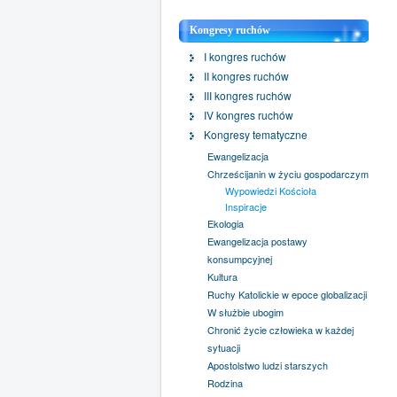
Kongresy ruchów
I kongres ruchów
II kongres ruchów
III kongres ruchów
IV kongres ruchów
Kongresy tematyczne
Ewangelizacja
Chrześcijanin w życiu gospodarczym
Wypowiedzi Kościoła
Inspiracje
Ekologia
Ewangelizacja postawy
konsumpcyjnej
Kultura
Ruchy Katolickie w epoce globalizacji
W służbie ubogim
Chronić życie człowieka w każdej
sytuacji
Apostolstwo ludzi starszych
Rodzina