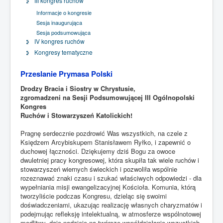
III kongres ruchów
Informacje o kongresie
Sesja inaugurująca
Sesja podsumowująca
IV kongres ruchów
Kongresy tematyczne
Przeslanie Prymasa Polski
Drodzy Bracia i Siostry w Chrystusie,
zgromadzeni na Sesji Podsumowującej III Ogólnopolski
Kongres
Ruchów i Stowarzyszeń Katolickich!
Pragnę serdecznie pozdrowić Was wszystkich, na czele z
Księdzem Arcybiskupem Stanisławem Ryłko, i zapewnić o
duchowej łączności. Dziękujemy dziś Bogu za owoce
dwuletniej pracy kongresowej, która skupiła tak wiele ruchów i
stowarzyszeń wiernych świeckich i pozwoliła wspólnie
rozeznawać znaki czasu i szukać właściwych odpowiedzi - dla
wypełniania misji ewangelizacyjnej Kościoła. Komunia, którą
tworzyliście podczas Kongresu, dzieląc się swoimi
doświadczeniami, ukazując realizację własnych charyzmatów i
podejmując refleksję intelektualną, w atmosferze wspólnotowej
modlitwy, daje nadzieję na twórcze współdziałanie wszystkich