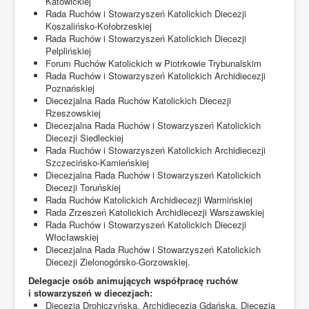
Katowickiej
Rada Ruchów i Stowarzyszeń Katolickich Diecezji
Koszalińsko-Kołobrzeskiej
Rada Ruchów i Stowarzyszeń Katolickich Diecezji
Pelplińskiej
Forum Ruchów Katolickich w Piotrkowie Trybunalskim
Rada Ruchów i Stowarzyszeń Katolickich Archidiecezji
Poznańskiej
Diecezjalna Rada Ruchów Katolickich Diecezji
Rzeszowskiej
Diecezjalna Rada Ruchów i Stowarzyszeń Katolickich
Diecezji Siedleckiej
Rada Ruchów i Stowarzyszeń Katolickich Archidiecezji
Szczecińsko-Kamieńskiej
Diecezjalna Rada Ruchów i Stowarzyszeń Katolickich
Diecezji Toruńskiej
Rada Ruchów Katolickich Archidiecezji Warmińskiej
Rada Zrzeszeń Katolickich Archidiecezji Warszawskiej
Rada Ruchów i Stowarzyszeń Katolickich Diecezji
Włocławskiej
Diecezjalna Rada Ruchów i Stowarzyszeń Katolickich
Diecezji Zielonogórsko-Gorzowskiej.
Delegacje osób animujących współpracę ruchów
i stowarzyszeń w diecezjach:
Diecezja Drohiczyńska, Archidiecezja Gdańska, Diecezja