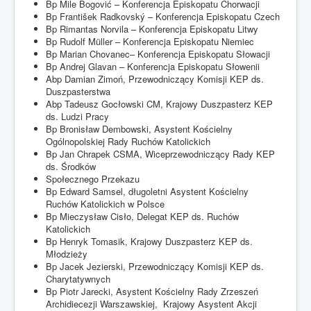
Bp Mile Bogović – Konferencja Episkopatu Chorwacji
Bp František Radkovský – Konferencja Episkopatu Czech
Bp Rimantas Norvila – Konferencja Episkopatu Litwy
Bp Rudolf Müller – Konferencja Episkopatu Niemiec
Bp Marian Chovanec– Konferencja Episkopatu Słowacji
Bp Andrej Glavan – Konferencja Episkopatu Słowenii
Abp Damian Zimoń, Przewodniczący Komisji KEP ds.
Duszpasterstwa
Abp Tadeusz Gocłowski CM, Krajowy Duszpasterz KEP
ds. Ludzi Pracy
Bp Bronisław Dembowski, Asystent Kościelny
Ogólnopolskiej Rady Ruchów Katolickich
Bp Jan Chrapek CSMA, Wiceprzewodniczący Rady KEP
ds. Środków
Społecznego Przekazu
Bp Edward Samsel, długoletni Asystent Kościelny
Ruchów Katolickich w Polsce
Bp Mieczysław Cisło, Delegat KEP ds. Ruchów
Katolickich
Bp Henryk Tomasik, Krajowy Duszpasterz KEP ds.
Młodzieży
Bp Jacek Jezierski, Przewodniczący Komisji KEP ds.
Charytatywnych
Bp Piotr Jarecki, Asystent Kościelny Rady Zrzeszeń
Archidiecezji Warszawskiej, Krajowy Asystent Akcji