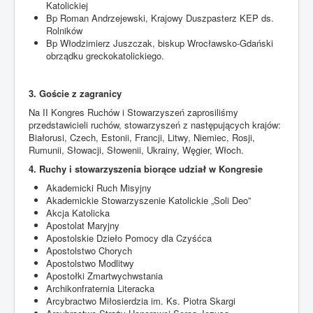
Katolickiej
Bp Roman Andrzejewski, Krajowy Duszpasterz KEP ds.
Rolników
Bp Włodzimierz Juszczak, biskup Wrocławsko-Gdański
obrządku greckokatolickiego.
3. Goście z zagranicy
Na II Kongres Ruchów i Stowarzyszeń zaprosiliśmy
przedstawicieli ruchów, stowarzyszeń z następujących krajów:
Białorusi, Czech, Estonii, Francji, Litwy, Niemiec, Rosji,
Rumunii, Słowacji, Słowenii, Ukrainy, Węgier, Włoch.
4. Ruchy i stowarzyszenia biorące udział w Kongresie
Akademicki Ruch Misyjny
Akademickie Stowarzyszenie Katolickie „Soli Deo”
Akcja Katolicka
Apostolat Maryjny
Apostolskie Dzieło Pomocy dla Czyśćca
Apostolstwo Chorych
Apostolstwo Modlitwy
Apostołki Zmartwychwstania
Archikonfraternia Literacka
Arcybractwo Miłosierdzia im. Ks. Piotra Skargi