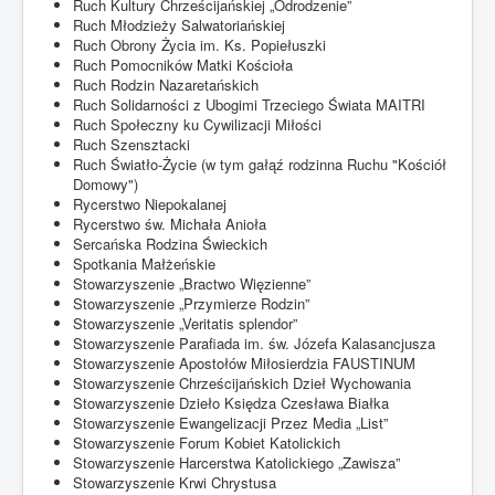
Ruch Kultury Chrześcijańskiej „Odrodzenie”
Ruch Młodzieży Salwatoriańskiej
Ruch Obrony Życia im. Ks. Popiełuszki
Ruch Pomocników Matki Kościoła
Ruch Rodzin Nazaretańskich
Ruch Solidarności z Ubogimi Trzeciego Świata MAITRI
Ruch Społeczny ku Cywilizacji Miłości
Ruch Szensztacki
Ruch Światło-Życie (w tym gałąź rodzinna Ruchu "Kościół
Domowy")
Rycerstwo Niepokalanej
Rycerstwo św. Michała Anioła
Sercańska Rodzina Świeckich
Spotkania Małżeńskie
Stowarzyszenie „Bractwo Więzienne”
Stowarzyszenie „Przymierze Rodzin”
Stowarzyszenie „Veritatis splendor”
Stowarzyszenie Parafiada im. św. Józefa Kalasancjusza
Stowarzyszenie Apostołów Miłosierdzia FAUSTINUM
Stowarzyszenie Chrześcijańskich Dzieł Wychowania
Stowarzyszenie Dzieło Księdza Czesława Białka
Stowarzyszenie Ewangelizacji Przez Media „List”
Stowarzyszenie Forum Kobiet Katolickich
Stowarzyszenie Harcerstwa Katolickiego „Zawisza”
Stowarzyszenie Krwi Chrystusa