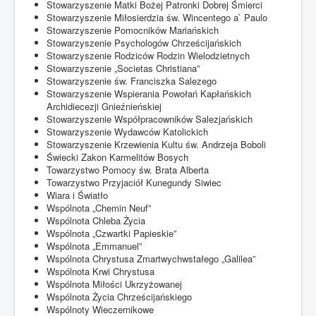
Stowarzyszenie Matki Bożej Patronki Dobrej Śmierci
Stowarzyszenie Miłosierdzia św. Wincentego a` Paulo
Stowarzyszenie Pomocników Mariańskich
Stowarzyszenie Psychologów Chrześcijańskich
Stowarzyszenie Rodziców Rodzin Wielodzietnych
Stowarzyszenie „Societas Christiana”
Stowarzyszenie św. Franciszka Salezego
Stowarzyszenie Wspierania Powołań Kapłańskich
Archidiecezji Gnieźnieńskiej
Stowarzyszenie Współpracowników Salezjańskich
Stowarzyszenie Wydawców Katolickich
Stowarzyszenie Krzewienia Kultu św. Andrzeja Boboli
Świecki Zakon Karmelitów Bosych
Towarzystwo Pomocy św. Brata Alberta
Towarzystwo Przyjaciół Kunegundy Siwiec
Wiara i Światło
Wspólnota „Chemin Neuf”
Wspólnota Chleba Życia
Wspólnota „Czwartki Papieskie”
Wspólnota „Emmanuel”
Wspólnota Chrystusa Zmartwychwstałego „Galilea”
Wspólnota Krwi Chrystusa
Wspólnota Miłości Ukrzyżowanej
Wspólnota Życia Chrześcijańskiego
Wspólnoty Wieczernikowe