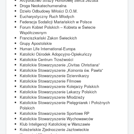
Arcybractwo Straży Honorowej Serca Jezusa
Droga Neokatechumenalna
Dzieło Odbudowy Miłości D.O.M.
Eucharystyczny Ruch Młodych
Federacja Sodalicji Mariańskich w Polsce
Forum Kobiet Polskich – Kobieta w Świecie
Współczesnym
Franciszkański Zakon Świeckich
Grupy Apostolskie
Human Life International-Europa
Katolicki Ośrodek Adopcyjno-Opiekuńczy
Katolickie Centrum Trzeźwości
Katolickie Stowarzyszenie „Civitas Christiana”
Katolickie Stowarzyszenie „Koinonia św. Pawła”
Katolickie Stowarzyszenie Dziennikarzy
Katolickie Stowarzyszenie Filmowe
Katolickie Stowarzyszenie Kolejarzy Polskich
Katolickie Stowarzyszenie Lekarzy Polskich
Katolickie Stowarzyszenie Młodzieży
Katolickie Stowarzyszenie Pielęgniarek i Położnych
Polskich
Katolickie Stowarzyszenie Sportowe RP
Katolickie Stowarzyszenie Wychowawców
Klub Inteligencji Katolickiej w Warszawie
Koleżeńskie Zjednoczenie Jazłowieckie