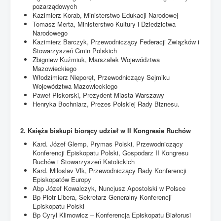
pozarządowych
Kazimierz Korab, Ministerstwo Edukacji Narodowej
Tomasz Merta, Ministerstwo Kultury i Dziedzictwa
Narodowego
Kazimierz Barczyk, Przewodniczący Federacji Związków i
Stowarzyszeń Gmin Polskich
Zbigniew Kuźmiuk, Marszałek Województwa
Mazowieckiego
Włodzimierz Nieporęt, Przewodniczący Sejmiku
Województwa Mazowieckiego
Paweł Piskorski, Prezydent Miasta Warszawy
Henryka Bochniarz, Prezes Polskiej Rady Biznesu.
2. Księża biskupi biorący udział w II Kongresie Ruchów
Kard. Józef Glemp, Prymas Polski, Przewodniczący
Konferencji Episkopatu Polski, Gospodarz II Kongresu
Ruchów i Stowarzyszeń Katolickich
Kard. Miloslav Vlk, Przewodniczący Rady Konferencji
Episkopatów Europy
Abp Józef Kowalczyk, Nuncjusz Apostolski w Polsce
Bp Piotr Libera, Sekretarz Generalny Konferencji
Episkopatu Polski
Bp Cyryl Klimowicz – Konferencja Episkopatu Białorusi