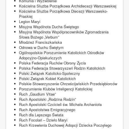
Komunia i Wyzwolenie
Kościelna Służba Porządkowa Archidiecezji Warszawskiej
Kościelna Służba Porządkowa Diecezji Warszawsko-
Praskiej
Legion Maryi
Misyjna Wspólnota Ducha Świętego
Misyjna Wspólnota Współpracowników Zgromadzenia
Słowa Bożego „Verbum”
Młodzież Franciszkańska
Odnowa w Duchu Świętym
Ogólnopolskie Porozumienie Katolickich Ośrodków
Adopcyjno-Opiekuńczych
Polska Federacja Ruchów Obrony Życia
Polska Federacja Stowarzyszeń Rodzin Katolickich
Polski Związek Katolicko-Społeczny
Polski Związek Kobiet Katolickich
Polskie Stowarzyszenie Chrześcijańskich Przedsiębiorców
Porozumienie Klubów Inteligencji Katolickiej
Ruch „Gaudium Vitae”
Ruch Apostolski „Rodzina Rodzin”
Ruch Apostolski Czcicieli św. Michała Archanioła
Ruch Apostolstwa Emigracyjnego
Ruch dla Lepszego Świata
Ruch Focolari – Dzieło Maryi
Ruch Krzewienia Duchowej Adopcji Dziecka Poczętego