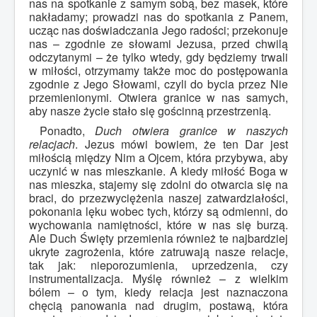
nas na spotkanie z samym sobą, bez masek, które
nakładamy; prowadzi nas do spotkania z Panem,
ucząc nas doświadczania Jego radości; przekonuje
nas – zgodnie ze słowami Jezusa, przed chwilą
odczytanymi – że tylko wtedy, gdy będziemy trwali
w miłości, otrzymamy także moc do postępowania
zgodnie z Jego Słowami, czyli do bycia przez Nie
przemienionymi. Otwiera granice w nas samych,
aby nasze życie stało się gościnną przestrzenią.
Ponadto,
Duch otwiera granice w naszych
relacjach
. Jezus mówi bowiem, że ten Dar jest
miłością między Nim a Ojcem, która przybywa, aby
uczynić w nas mieszkanie. A kiedy miłość Boga w
nas mieszka, stajemy się zdolni do otwarcia się na
braci, do przezwyciężenia naszej zatwardziałości,
pokonania lęku wobec tych, którzy są odmienni, do
wychowania namiętności, które w nas się burzą.
Ale Duch Święty przemienia również te najbardziej
ukryte zagrożenia, które zatruwają nasze relacje,
tak jak: nieporozumienia, uprzedzenia, czy
instrumentalizacja. Myślę również – z wielkim
bólem – o tym, kiedy relacja jest naznaczona
chęcią panowania nad drugim, postawą, która