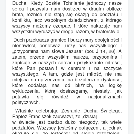
Ducha. Kiedy Boskie Tchnienie jednoczy nasze
serca i pozwala nam dostrzec w drugim oblicze
brata, różnice nie stają się okazją do podziału i
konfliktu, lecz wspólnym dziedzictwem, z którego
wszyscy możemy czerpać, i które nakazuje nam
wszystkim wyruszyć w drogę, razem, w braterstwie.
Duch przekracza granice i burzy mury obojętności i
nienawiści, ponieważ „uczy nas wszystkiego” i
„przypomina nam słowa Jezusa” (por. J 14, 26). A
zatem, przede wszystkim naucza, przypomina i
zapisuje w naszych sercach przykazanie miłości,
które Pan postawił w centrum i na szczycie
wszystkiego. A tam, gdzie jest miłość, nie ma
miejsca na uprzedzenia, na bezpieczne dystanse,
które oddalają nas od bliźnich, na logikę
wykluczenia, którą dostrzegamy, niestety, jak
pojawia się również w nacjonalizmach
politycznych.
Właśnie celebrując Zesłanie Ducha Świętego,
Papież Franciszek zauważył, że „dzisiaj
w świecie jest bardzo dużo niezgody, tak wiele
podziałów. Wszyscy jesteśmy połączeni, a jednak
okazuje się, że jesteśmy od siebie rozdzieleni,