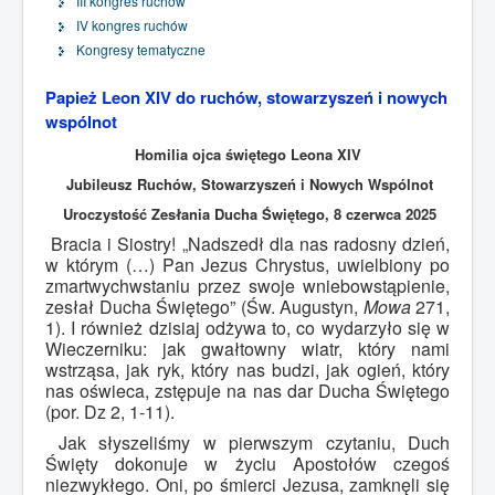
III kongres ruchów
IV kongres ruchów
Kongresy tematyczne
Papież Leon XIV do ruchów, stowarzyszeń i nowych
wspólnot
Homilia ojca świętego Leona XIV
Jubileusz Ruchów, Stowarzyszeń i Nowych Wspólnot
Uroczystość Zesłania Ducha Świętego, 8 czerwca 2025
Bracia i Siostry! „Nadszedł dla nas radosny dzień,
w którym (…) Pan Jezus Chrystus, uwielbiony po
zmartwychwstaniu przez swoje wniebowstąpienie,
zesłał Ducha Świętego” (Św. Augustyn,
Mowa
271,
1). I również dzisiaj odżywa to, co wydarzyło się w
Wieczerniku: jak gwałtowny wiatr, który nami
wstrząsa, jak ryk, który nas budzi, jak ogień, który
nas oświeca, zstępuje na nas dar Ducha Świętego
(por. Dz 2, 1-11).
Jak słyszeliśmy w pierwszym czytaniu, Duch
Święty dokonuje w życiu Apostołów czegoś
niezwykłego. Oni, po śmierci Jezusa, zamknęli się