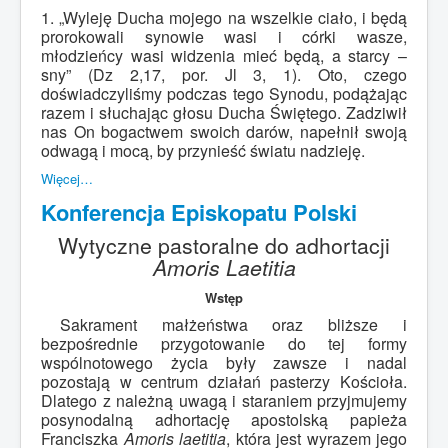
1. „Wyleję Ducha mojego na wszelkie ciało, i będą
prorokowali synowie wasi i córki wasze,
młodzieńcy wasi widzenia mieć będą, a starcy –
sny” (Dz 2,17, por. Jl 3, 1). Oto, czego
doświadczyliśmy podczas tego Synodu, podążając
razem i słuchając głosu Ducha Świętego. Zadziwił
nas On bogactwem swoich darów, napełnił swoją
odwagą i mocą, by przynieść światu nadzieję.
Więcej…
Konferencja Episkopatu Polski
Wytyczne pastoralne do adhortacji
Amoris Laetitia
Wstęp
Sakrament małżeństwa oraz bliższe i
bezpośrednie przygotowanie do tej formy
wspólnotowego życia były zawsze i nadal
pozostają w centrum działań pasterzy Kościoła.
Dlatego z należną uwagą i staraniem przyjmujemy
posynodalną adhortację apostolską papieża
Franciszka
Amoris laetitia
, która jest wyrazem jego