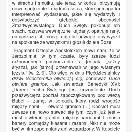
w strachu i smutku, ale teraz, w końcu, otrzymują
nowe spojrzenie i mądrość serca, które pomaga im
interpretować wydarzenia, jakie się wydarzyły i
doświadczyć głębokiej obecności
Zmartwychwstałego: Duch Święty pokonuje ich
strach, rozrywa wewnętrzne kajdany, opatruje rany,
namaszcza ich mocą i daje im odwagę, aby wyszli
na spotkanie ze wszystkimi i głosili dzieła Boże.
Fragment Dziejów Apostolskich mówi nam, że w
Jerozolimie, w tym czasie, były rzesze ludzi
różnorodnego pochodzenia, a jednak, „każdy
słyszał, jak [tamci] przemawiali w jego własnym
języku” (w. 2, 6). Oto więc, w dniu Pięćdziesiątnicy
drzwi Wieczernika otwierają się,
ponieważ
Duch
otwiera granice
. Jak stwierdza Benedykt XVI:
„Darem Ducha Świętego jest zrozumienie. Duch
przezwycięża podział zapoczątkowany pod wieżą
Babel – zamęt w sercach, który rodzi wrogość
między nami – i otwiera granice (…) Kościół musi
zawsze na nowo stawać się tym, czym już jest –
musi otwierać granice między narodami i znosić
bariery pomiędzy klasami i rasami. Nikt nie może
być w nim zapomniany ani wzgardzony. W Kościele