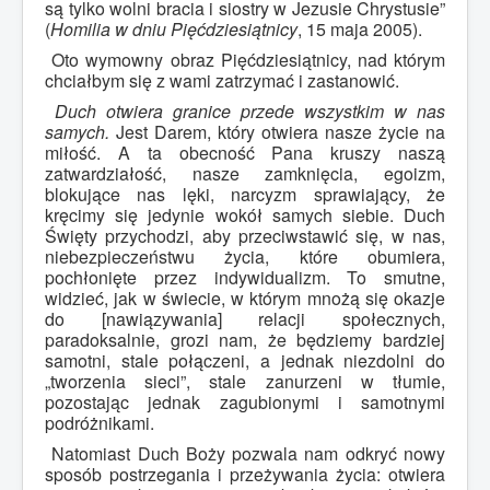
są tylko wolni bracia i siostry w Jezusie Chrystusie”
(
Homilia w dniu Pięćdziesiątnicy
, 15 maja 2005).
Oto wymowny obraz Pięćdziesiątnicy, nad którym
chciałbym się z wami zatrzymać i zastanowić.
Duch otwiera granice przede wszystkim w nas
samych.
Jest Darem, który otwiera nasze życie na
miłość. A ta obecność Pana kruszy naszą
zatwardziałość, nasze zamknięcia, egoizm,
blokujące nas lęki, narcyzm sprawiający, że
kręcimy się jedynie wokół samych siebie. Duch
Święty przychodzi, aby przeciwstawić się, w nas,
niebezpieczeństwu życia, które obumiera,
pochłonięte przez indywidualizm. To smutne,
widzieć, jak w świecie, w którym mnożą się okazje
do [nawiązywania] relacji społecznych,
paradoksalnie, grozi nam, że będziemy bardziej
samotni, stale połączeni, a jednak niezdolni do
„tworzenia sieci”, stale zanurzeni w tłumie,
pozostając jednak zagubionymi i samotnymi
podróżnikami.
Natomiast Duch Boży pozwala nam odkryć nowy
sposób postrzegania i przeżywania życia: otwiera