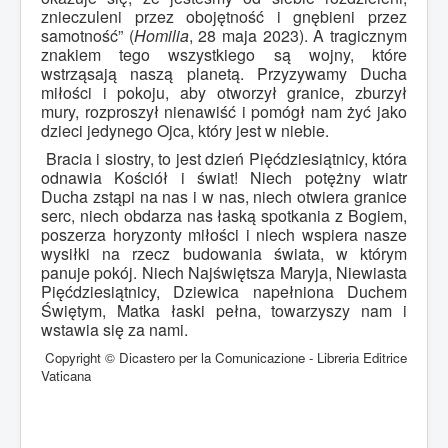
znieczuleni przez obojętność i gnębieni przez
samotność” (
Homilia
, 28 maja 2023). A tragicznym
znakiem tego wszystkiego są wojny, które
wstrząsają naszą planetą. Przyzywamy Ducha
miłości i pokoju, aby otworzył granice, zburzył
mury, rozproszył nienawiść i pomógł nam żyć jako
dzieci jedynego Ojca, który jest w niebie.
Bracia i siostry, to jest dzień Pięćdziesiątnicy, która
odnawia Kościół i świat! Niech potężny wiatr
Ducha zstąpi na nas i w nas, niech otwiera granice
serc, niech obdarza nas łaską spotkania z Bogiem,
poszerza horyzonty miłości i niech wspiera nasze
wysiłki na rzecz budowania świata, w którym
panuje pokój. Niech Najświętsza Maryja, Niewiasta
Pięćdziesiątnicy, Dziewica napełniona Duchem
Świętym, Matka łaski pełna, towarzyszy nam i
wstawia się za nami.
Copyright © Dicastero per la Comunicazione - Libreria Editrice
Vaticana