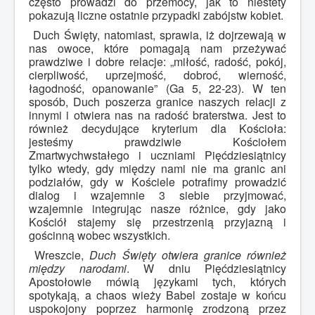
często prowadzi do przemocy, jak to niestety
pokazują liczne ostatnie przypadki zabójstw kobiet.
Duch Święty, natomiast, sprawia, iż dojrzewają w
nas owoce, które pomagają nam przeżywać
prawdziwe i dobre relacje: „miłość, radość, pokój,
cierpliwość, uprzejmość, dobroć, wierność,
łagodność, opanowanie” (Ga 5, 22-23). W ten
sposób, Duch poszerza granice naszych relacji z
innymi i otwiera nas na radość braterstwa. Jest to
również decydujące kryterium dla Kościoła:
jesteśmy prawdziwie Kościołem
Zmartwychwstałego i uczniami Pięćdziesiątnicy
tylko wtedy, gdy między nami nie ma granic ani
podziałów, gdy w Kościele potrafimy prowadzić
dialog i wzajemnie 3 siebie przyjmować,
wzajemnie integrując nasze różnice, gdy jako
Kościół stajemy się przestrzenią przyjazną i
gościnną wobec wszystkich.
Wreszcie,
Duch Święty otwiera granice również
między narodami
. W dniu Pięćdziesiątnicy
Apostołowie mówią językami tych, których
spotykają, a chaos wieży Babel zostaje w końcu
uspokojony poprzez harmonię zrodzoną przez