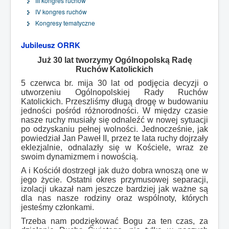
III kongres ruchów
IV kongres ruchów
Kongresy tematyczne
Jubileusz ORRK
Już 30 lat tworzymy Ogólnopolską Radę
Ruchów Katolickich
5 czerwca br. mija 30 lat od podjęcia decyzji o
utworzeniu Ogólnopolskiej Rady Ruchów
Katolickich. Przeszliśmy długą drogę w budowaniu
jedności pośród różnorodności. W między czasie
nasze ruchy musiały się odnaleźć w nowej sytuacji
po odzyskaniu pełnej wolności. Jednocześnie, jak
powiedział Jan Paweł II, przez te lata ruchy dojrzały
eklezjalnie, odnalazły się w Kościele, wraz ze
swoim dynamizmem i nowością.
A i Kościół dostrzegł jak dużo dobra wnoszą one w
jego życie. Ostatni okres przymusowej separacji,
izolacji ukazał nam jeszcze bardziej jak ważne są
dla nas nasze rodziny oraz wspólnoty, których
jesteśmy członkami.
Trzeba nam podziękować Bogu za ten czas, za