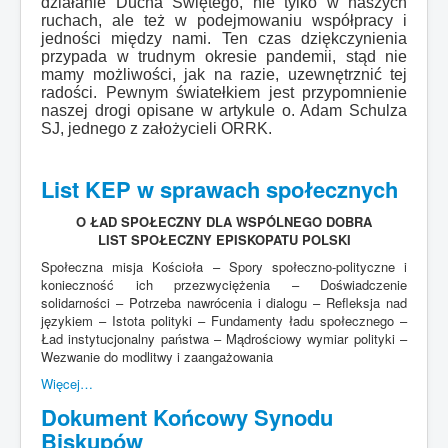
działanie Ducha Świętego, nie tylko w naszych
ruchach, ale też w podejmowaniu współpracy i
jedności między nami. Ten czas dziękczynienia
przypada w trudnym okresie pandemii, stąd nie
mamy możliwości, jak na razie, uzewnętrznić tej
radości. Pewnym światełkiem jest przypomnienie
naszej drogi opisane w artykule o. Adam Schulza
SJ, jednego z założycieli ORRK.
List KEP w sprawach społecznych
O ŁAD SPOŁECZNY DLA WSPÓLNEGO DOBRA
LIST SPOŁECZNY EPISKOPATU POLSKI
Społeczna misja Kościoła – Spory społeczno-polityczne i
konieczność ich przezwyciężenia – Doświadczenie
solidarności – Potrzeba nawrócenia i dialogu – Refleksja nad
językiem – Istota polityki – Fundamenty ładu społecznego –
Ład instytucjonalny państwa – Mądrościowy wymiar polityki –
Wezwanie do modlitwy i zaangażowania
Więcej…
Dokument Końcowy Synodu
Biskupów