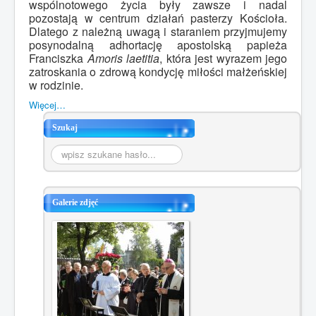
wspólnotowego życia były zawsze i nadal
pozostają w centrum działań pasterzy Kościoła.
Dlatego z należną uwagą i staraniem przyjmujemy
posynodalną adhortację apostolską papieża
Franciszka
Amoris laetitia
, która jest wyrazem jego
zatroskania o zdrową kondycję miłości małżeńskiej
w rodzinie.
Więcej…
Szukaj
Szukaj...
Galerie zdjęć