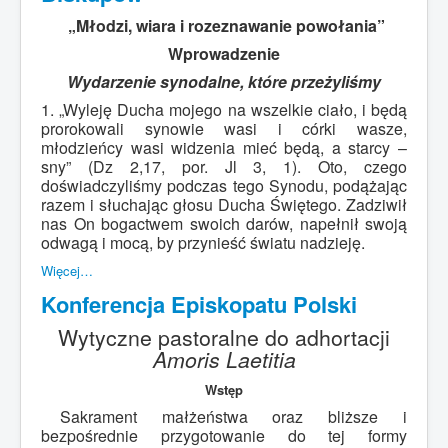
„Młodzi, wiara i rozeznawanie powołania”
Wprowadzenie
Wydarzenie synodalne, które przeżyliśmy
1. „Wyleję Ducha mojego na wszelkie ciało, i będą
prorokowali synowie wasi i córki wasze,
młodzieńcy wasi widzenia mieć będą, a starcy –
sny” (Dz 2,17, por. Jl 3, 1). Oto, czego
doświadczyliśmy podczas tego Synodu, podążając
razem i słuchając głosu Ducha Świętego. Zadziwił
nas On bogactwem swoich darów, napełnił swoją
odwagą i mocą, by przynieść światu nadzieję.
Więcej…
Konferencja Episkopatu Polski
Wytyczne pastoralne do adhortacji
Amoris Laetitia
Wstęp
Sakrament małżeństwa oraz bliższe i
bezpośrednie przygotowanie do tej formy