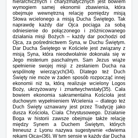
hierarchicznych i charyzmatycznych jest bowiem
wymogiem samej ekonomii zbawienia, która
obejmuje wewnętrzną relację pomiędzy misją
Słowa wcielonego a misją Ducha Świętego. Tak
naprawdę każdy dar Ojca pociąga za sobą
odniesienie do połączonego i zróżnicowanego
działania misji Bożych – każdy dar pochodzi od
Ojca, za pośrednictwem Syna, w Duchu Świętym.
Dar Ducha Świętego w Kościele jest związany z
misją Syna, która nieodwołalnie dokonała się w
Jego misterium paschalnym. Sam Jezus wiąże
spełnienie swojej misji z zesłaniem Ducha na
wspólnotę wierzących(34). Dlatego też Duch
Święty nie może w żaden sposób rozpocząć innej
ekonomii niż ta, którą realizuje wcielony Logos
Boży, ukrzyżowany i zmartwychwstały(35). Cała
bowiem ekonomia sakramentalna Kościoła jest
duchowym wypełnieniem Wcielenia – dlatego też
Duch Święty uznawany jest przez Tradycję jako
dusza Kościoła, Ciała Chrystusowego. Działanie
Boga w historii zawsze obejmuje także relację
między Synem a Duchem Świętym, których
Ireneusz z Lyonu nazywa sugestywnie «dwiema
rękami Ojca»(36). W tym sensie w każdy dar Ducha