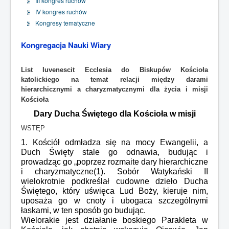
III kongres ruchów
IV kongres ruchów
Kongresy tematyczne
Kongregacja Nauki Wiary
List Iuvenescit Ecclesia do Biskupów Kościoła
katolickiego na temat relacji między darami
hierarchicznymi a charyzmatycznymi
dla życia i misji
Kościoła
Dary Ducha Świętego dla Kościoła w misji
WSTĘP
1. Kościół odmładza się na mocy Ewangelii, a
Duch Święty stale go odnawia, budując i
prowadząc go „poprzez rozmaite dary hierarchiczne
i charyzmatyczne(1). Sobór Watykański II
wielokrotnie podkreślał cudowne dzieło Ducha
Świętego, który uświęca Lud Boży, kieruje nim,
uposaża go w cnoty i ubogaca szczególnymi
łaskami, w ten sposób go budując.
Wielorakie jest działanie boskiego Parakleta w