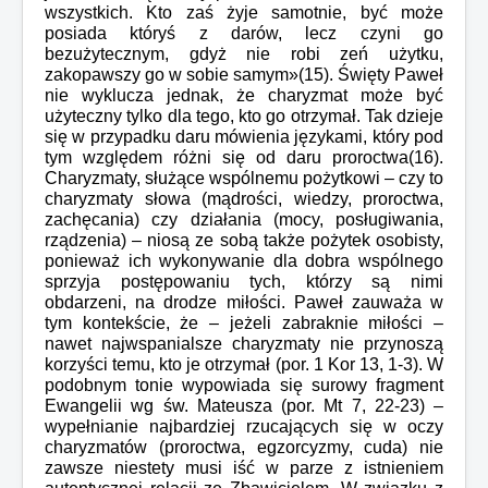
wszystkich. Kto zaś żyje samotnie, być może
posiada któryś z darów, lecz czyni go
bezużytecznym, gdyż nie robi zeń użytku,
zakopawszy go w sobie samym»(15). Święty Paweł
nie wyklucza jednak, że charyzmat może być
użyteczny tylko dla tego, kto go otrzymał. Tak dzieje
się w przypadku daru mówienia językami, który pod
tym względem różni się od daru proroctwa(16).
Charyzmaty, służące wspólnemu pożytkowi – czy to
charyzmaty słowa (mądrości, wiedzy, proroctwa,
zachęcania) czy działania (mocy, posługiwania,
rządzenia) – niosą ze sobą także pożytek osobisty,
ponieważ ich wykonywanie dla dobra wspólnego
sprzyja postępowaniu tych, którzy są nimi
obdarzeni, na drodze miłości. Paweł zauważa w
tym kontekście, że – jeżeli zabraknie miłości –
nawet najwspanialsze charyzmaty nie przynoszą
korzyści temu, kto je otrzymał (por. 1 Kor 13, 1-3). W
podobnym tonie wypowiada się surowy fragment
Ewangelii wg św. Mateusza (por. Mt 7, 22-23) –
wypełnianie najbardziej rzucających się w oczy
charyzmatów (proroctwa, egzorcyzmy, cuda) nie
zawsze niestety musi iść w parze z istnieniem