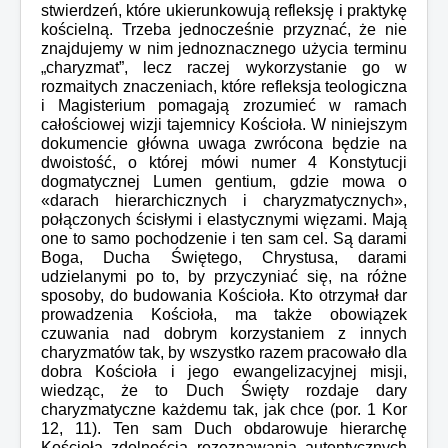
stwierdzeń, które ukierunkowują refleksję i praktykę
kościelną. Trzeba jednocześnie przyznać, że nie
znajdujemy w nim jednoznacznego użycia terminu
„charyzmat”, lecz raczej wykorzystanie go w
rozmaitych znaczeniach, które refleksja teologiczna
i Magisterium pomagają zrozumieć w ramach
całościowej wizji tajemnicy Kościoła. W niniejszym
dokumencie główna uwaga zwrócona będzie na
dwoistość, o której mówi numer 4 Konstytucji
dogmatycznej Lumen gentium, gdzie mowa o
«darach hierarchicznych i charyzmatycznych»,
połączonych ścisłymi i elastycznymi więzami. Mają
one to samo pochodzenie i ten sam cel. Są darami
Boga, Ducha Świętego, Chrystusa, darami
udzielanymi po to, by przyczyniać się, na różne
sposoby, do budowania Kościoła. Kto otrzymał dar
prowadzenia Kościoła, ma także obowiązek
czuwania nad dobrym korzystaniem z innych
charyzmatów tak, by wszystko razem pracowało dla
dobra Kościoła i jego ewangelizacyjnej misji,
wiedząc, że to Duch Święty rozdaje dary
charyzmatyczne każdemu tak, jak chce (por. 1 Kor
12, 11). Ten sam Duch obdarowuje hierarchę
Kościoła zdolnością rozeznawania autentycznych