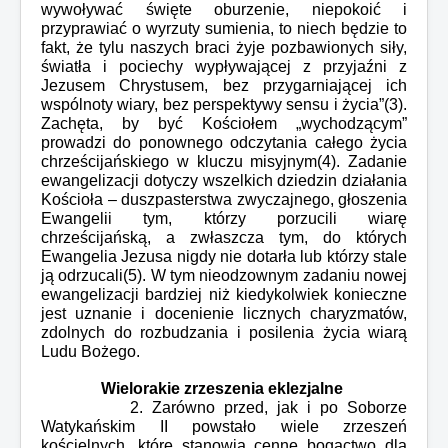
wywoływać święte oburzenie, niepokoić i
przyprawiać o wyrzuty sumienia, to niech będzie to
fakt, że tylu naszych braci żyje pozbawionych siły,
światła i pociechy wypływającej z przyjaźni z
Jezusem Chrystusem, bez przygarniającej ich
wspólnoty wiary, bez perspektywy sensu i życia”(3).
Zachęta, by być Kościołem „wychodzącym”
prowadzi do ponownego odczytania całego życia
chrześcijańskiego w kluczu misyjnym(4). Zadanie
ewangelizacji dotyczy wszelkich dziedzin działania
Kościoła – duszpasterstwa zwyczajnego, głoszenia
Ewangelii tym, którzy porzucili wiarę
chrześcijańską, a zwłaszcza tym, do których
Ewangelia Jezusa nigdy nie dotarła lub którzy stale
ją odrzucali(5). W tym nieodzownym zadaniu nowej
ewangelizacji bardziej niż kiedykolwiek konieczne
jest uznanie i docenienie licznych charyzmatów,
zdolnych do rozbudzania i posilenia życia wiarą
Ludu Bożego.
Wielorakie zrzeszenia eklezjalne
2. Zarówno przed, jak i po Soborze
Watykańskim II powstało wiele zrzeszeń
kościelnych, które stanowią cenne bogactwo dla