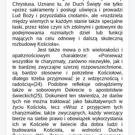
Chrystusa. Uznano tu, że Duch Święty nie tylko
«przez sakramenty i posługi uświęca i prowadzi
Lud Boży i przyozdabia cnotami», ale «rozdziela
między wiernych w każdym stanie także specjalne
łaski, przez które czyni ich zdolnymi i gotowymi do
podejmowania rozmaitych dzieł lub funkcji
mających na celu odnowę i dalszą skuteczną
rozbudowę Kościoła».
Jest także mowa o ich wielorakości i
opatrznościowym charakterze: «Ponieważ
wszystkie te charyzmaty, zarówno niezwykłe, jak i
te bardziej zwyczajne szerzej rozpowszechnione,
są bardzo stosowne i potrzebne Kościołowi,
dlatego trzeba przyjmować je z wdzęcznością i
radością»(24). Podobne refleksje odnajdziemy
także w soborowym Dekrecie o apostolstwie
świeckich(25). Dokument ten stwierdza, że darów
tych nie można traktować jako fakultatywnych w
życiu Kościoła, lecz «Wraz z przyjęciem tych
charyzmatów, także zwyczajnych, każdy wierzący
bierze na siebie prawo i obowiązek wykorzystania
ich w Kościele w świecie dla dobra ludzi i
budowania Kościoła, w wolności Ducha