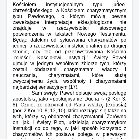
Kościołem instytucjonalnym typu judeo-
chrześcijańskiego, a Kościołem charyzmatycznym
typu Pawłowego, o którym mówią pewne
zawężające interpretacje eklezjologiczne, nie
znajduje w rzeczywistości stosownego
potwierdzenia w tekstach Nowego Testamentu.
Będąc dalekim od sytuowania charyzmatów po
jednej, a rzeczywistości instytucjonalnej po drugiej
stronie, czy też od przeciwstawiania Kościoła
„miłości”, Kościołowi „instytucji”, święty Paweł
ujmuje w jednym wspólnym zbiorze tych, którzy
zostali obdarzeni charyzmatami władzy i
nauczania, charyzmatami, które służą
zwyczajnemu życiu wspólnoty i charyzmatami
najbardziej sensacyjnymi(17).
Sam święty Paweł opisuje swoją posługę
apostolską jako «posługiwanie Ducha » (2 Kor 3,
8). Czuje, że otrzymał od Pana władzę (exousía)
(por. 2 Kor 10, 8; 13, 10), która rozciąga się także na
tych, którzy są obdarzeni charyzmatami. Zarówno
on, jak i święty Piotr, udzielają charyzmatykom
instrukcji co do tego, w jaki sposób korzystać z
charyzmatów. Ich postawa polega w pierwszym