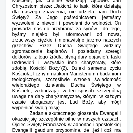
Kościele, jak chętnie wskazują Ojcowie. Jan
Chryzostom pisze: „Jakichż to łask, które działają
dla naszego zbawienia, nie udziela nam Duch
Święty? Za Jego pośrednictwem jesteśmy
wyzwoleni z niewoli i powołani do wolności, On
prowadzi nas do przybrania za synów i do tego,
byśmy niejako byli uformowani od nowa,
zrzuciwszy ciężkie i nienawistne jarzmo naszych
grzechów. Przez Ducha Świętego widzimy
zgromadzenia kapłanów i posiadamy szeregi
doktorów; z tego źródła płyną dary objawień, łaski
uzdrowień i wszystkie inne charyzmaty, które
zdobią Kościół Boży”(2). Dzięki samemu życiu
Kościoła, licznym naukom Magisterium i badaniom
teologicznym, szczęśliwie wzrosła świadomość
wielorakiego działania Ducha Świętego w
Kościele, wzbudzając w ten sposób szczególną
uwagę na dary charyzmatyczne, którymi w każdym
czasie ubogacany jest Lud Boży, aby mógł
wypełniać swoją misję.
Zadanie skutecznego głoszenia Ewangelii
okazuje się szczególnie pilne w naszych czasach.
Ojciec Święty Franciszek w adhortacji apostolskiej
Evangelii gaudium przypomina, że „jeśli coś ma