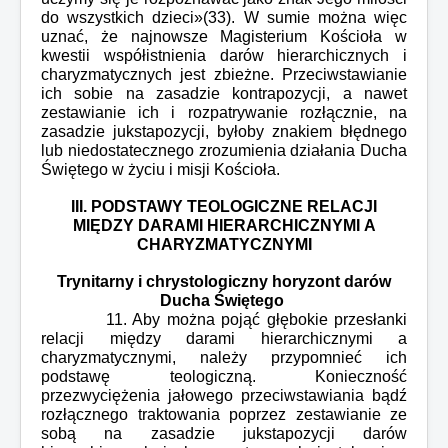
do wszystkich dzieci»(33). W sumie można więc
uznać, że najnowsze Magisterium Kościoła w
kwestii współistnienia darów hierarchicznych i
charyzmatycznych jest zbieżne. Przeciwstawianie
ich sobie na zasadzie kontrapozycji, a nawet
zestawianie ich i rozpatrywanie rozłącznie, na
zasadzie jukstapozycji, byłoby znakiem błędnego
lub niedostatecznego zrozumienia działania Ducha
Świętego w życiu i misji Kościoła.
III. PODSTAWY TEOLOGICZNE RELACJI
MIĘDZY DARAMI HIERARCHICZNYMI
A
CHARYZMATYCZNYMI
Trynitarny i chrystologiczny horyzont darów
Ducha Świętego
11. Aby można pojąć głębokie przesłanki
relacji między darami hierarchicznymi a
charyzmatycznymi, należy przypomnieć ich
podstawę teologiczną. Konieczność
przezwyciężenia jałowego przeciwstawiania bądź
rozłącznego traktowania poprzez zestawianie ze
sobą na zasadzie jukstapozycji darów