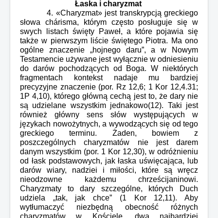
Łaska i charyzmat
4. «Charyzmat» jest transkrypcją greckiego
słowa chárisma, którym często posługuje się w
swych listach święty Paweł, a które pojawia się
także w pierwszym liście świętego Piotra. Ma ono
ogólne znaczenie „hojnego daru”, a w Nowym
Testamencie używane jest wyłącznie w odniesieniu
do darów pochodzących od Boga. W niektórych
fragmentach kontekst nadaje mu bardziej
precyzyjne znaczenie (por. Rz 12,6; 1 Kor 12,4.31;
1P 4,10), którego główną cechą jest to, że dary nie
są udzielane wszystkim jednakowo(12). Taki jest
również główny sens słów występujących w
językach nowożytnych, a wywodzących się od tego
greckiego terminu. Żaden, bowiem z
poszczególnych charyzmatów nie jest darem
danym wszystkim (por. 1 Kor 12,30), w odróżnieniu
od łask podstawowych, jak łaska uświęcająca, lub
darów wiary, nadziei i miłości, które są wręcz
nieodzowne każdemu chrześcijaninowi.
Charyzmaty to dary szczególne, których Duch
udziela „tak, jak chce” (1 Kor 12,11). Aby
wytłumaczyć niezbędną obecność różnych
charyzmatów w Kościele, dwa najbardziej