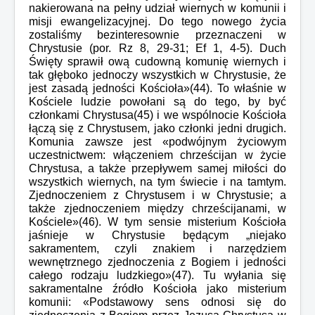
nakierowana na pełny udział wiernych w komunii i
misji ewangelizacyjnej. Do tego nowego życia
zostaliśmy bezinteresownie przeznaczeni w
Chrystusie (por. Rz 8, 29-31; Ef 1, 4-5). Duch
Święty sprawił ową cudowną komunię wiernych i
tak głęboko jednoczy wszystkich w Chrystusie, że
jest zasadą jedności Kościoła»(44). To właśnie w
Kościele ludzie powołani są do tego, by być
członkami Chrystusa(45) i we wspólnocie Kościoła
łączą się z Chrystusem, jako członki jedni drugich.
Komunia zawsze jest «podwójnym życiowym
uczestnictwem: włączeniem chrześcijan w życie
Chrystusa, a także przepływem samej miłości do
wszystkich wiernych, na tym świecie i na tamtym.
Zjednoczeniem z Chrystusem i w Chrystusie; a
także zjednoczeniem między chrześcijanami, w
Kościele»(46). W tym sensie misterium Kościoła
jaśnieje w Chrystusie będącym „niejako
sakramentem, czyli znakiem i narzędziem
wewnętrznego zjednoczenia z Bogiem i jedności
całego rodzaju ludzkiego»(47). Tu wyłania się
sakramentalne źródło Kościoła jako misterium
komunii: «Podstawowy sens odnosi się do