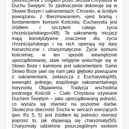
zjednoczenia z Bogiem przez Jezusa Chrystusa w
Duchu Świętym. To zjednoczenie dokonuje się w
Słowie Bożym i sakramentach. Chrzest», w ścisłym
powiązaniu z Bierzmowaniem, «jest bramą i
fundamentem komunii Kościoła; Eucharystia jest
źródłem i szczytem całego życia
chrześcijańskiego»(48). Te sakramenty inicjacji
mają konstytutywne znaczenie dla życia
chrześcijańskiego i na nich opierają się dary
hierarchiczne i charyzmatyczne. Życie komunii
kościelnej, w ten sposób wewnętrznie
uporządkowanej, stale religijnie wsłuchuje się w
Słowo Boże i karmione jest sakramentami. Samo
Słowo Boże jawi się nam jako głęboko powiązane
z sakramentami, zwłaszcza z Eucharystią(49),
wewnątrz jednego, wspólnego sakramentalnego
horyzontu Objawienia. Tradycja wschodnia
postrzega Kościół – Ciało Chrystusa ożywiane
Duchem Świętym – jako uporządkowaną jedność,
co wyraża się również na poziomie darów.
Skuteczna obecność Ducha w sercach wierzących
(por. Rz 5, 5) jest źródłem tej jedności również
poprzez to, jak objawiają się charyzmaty(50).
Charyzmaty udzielone poszczególnym osobom