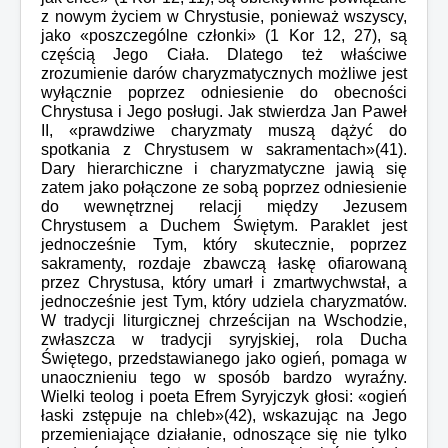
z nowym życiem w Chrystusie, ponieważ wszyscy,
jako «poszczególne członki» (1 Kor 12, 27), są
częścią Jego Ciała. Dlatego też właściwe
zrozumienie darów charyzmatycznych możliwe jest
wyłącznie poprzez odniesienie do obecności
Chrystusa i Jego posługi. Jak stwierdza Jan Paweł
II, «prawdziwe charyzmaty muszą dążyć do
spotkania z Chrystusem w sakramentach»(41).
Dary hierarchiczne i charyzmatyczne jawią się
zatem jako połączone ze sobą poprzez odniesienie
do wewnętrznej relacji między Jezusem
Chrystusem a Duchem Świętym. Paraklet jest
jednocześnie Tym, który skutecznie, poprzez
sakramenty, rozdaje zbawczą łaskę ofiarowaną
przez Chrystusa, który umarł i zmartwychwstał, a
jednocześnie jest Tym, który udziela charyzmatów.
W tradycji liturgicznej chrześcijan na Wschodzie,
zwłaszcza w tradycji syryjskiej, rola Ducha
Świętego, przedstawianego jako ogień, pomaga w
unaocznieniu tego w sposób bardzo wyraźny.
Wielki teolog i poeta Efrem Syryjczyk głosi: «ogień
łaski zstępuje na chleb»(42), wskazując na Jego
przemieniające działanie, odnoszące się nie tylko