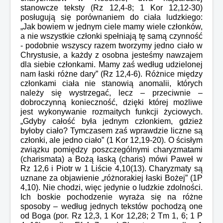
stanowcze teksty (Rz 12,4-8; 1 Kor 12,12-30)
posługują się porównaniem do ciała ludzkiego:
„Jak bowiem w jednym ciele mamy wiele członków,
a nie wszystkie członki spełniają tę samą czynność
- podobnie wszyscy razem tworzymy jedno ciało w
Chrystusie, a każdy z osobna jesteśmy nawzajem
dla siebie członkami. Mamy zaś według udzielonej
nam łaski różne dary” (Rz 12,4-6). Różnice między
członkami ciała nie stanowią anomalii, których
należy się wystrzegać, lecz – przeciwnie –
dobroczynną konieczność, dzięki której możliwe
jest wykonywanie rozmaitych funkcji życiowych.
„Gdyby całość była jednym członkiem, gdzież
byłoby ciało? Tymczasem zaś wprawdzie liczne są
członki, ale jedno ciało” (1 Kor 12,19-20). O ścisłym
związku pomiędzy poszczególnymi charyzmatami
(charismata) a Bożą łaską (charis) mówi Paweł w
Rz 12,6 i Piotr w 1 Liście 4,10(13). Charyzmaty są
uznane za objawienie „różnorakiej łaski Bożej” (1P
4,10). Nie chodzi, więc jedynie o ludzkie zdolności.
Ich boskie pochodzenie wyraża się na różne
sposoby – według jednych tekstów pochodzą one
od Boga (por. Rz 12,3, 1 Kor 12,28; 2 Tm 1, 6; 1 P