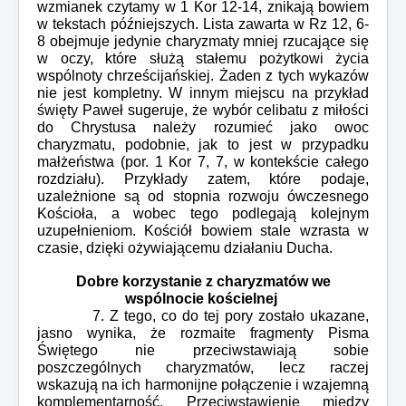
wzmianek czytamy w 1 Kor 12-14, znikają bowiem
w tekstach późniejszych. Lista zawarta w Rz 12, 6-
8 obejmuje jedynie charyzmaty mniej rzucające się
w oczy, które służą stałemu pożytkowi życia
wspólnoty chrześcijańskiej. Żaden z tych wykazów
nie jest kompletny. W innym miejscu na przykład
święty Paweł sugeruje, że wybór celibatu z miłości
do Chrystusa należy rozumieć jako owoc
charyzmatu, podobnie, jak to jest w przypadku
małżeństwa (por. 1 Kor 7, 7, w kontekście całego
rozdziału). Przykłady zatem, które podaje,
uzależnione są od stopnia rozwoju ówczesnego
Kościoła, a wobec tego podlegają kolejnym
uzupełnieniom. Kościół bowiem stale wzrasta w
czasie, dzięki ożywiającemu działaniu Ducha.
Dobre korzystanie z charyzmatów we
wspólnocie kościelnej
7. Z tego, co do tej pory zostało ukazane,
jasno wynika, że rozmaite fragmenty Pisma
Świętego nie przeciwstawiają sobie
poszczególnych charyzmatów, lecz raczej
wskazują na ich harmonijne połączenie i wzajemną
komplementarność. Przeciwstawienie między