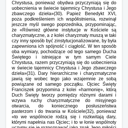
Chrystusa, ponieważ obydwa przyczyniają się do
uobecnienia w świecie tajemnicy Chrystusa i Jego
zbawczego dzieła»(30). Papież Benedykt XVI,
poza podkreśleniem ich współistnienia, rozwinął
jeszcze myśl swego poprzednika, przypominając,
że «Również główne instytucje w Kościele są
charyzmatyczne, a z kolei charyzmaty muszą w taki
czy inny sposób być zinstytucjonalizowane, by była
zapewniona ich spójność i ciągłość. W ten sposób
oba wymiary, pochodzące od tego samego Ducha
Świętego i istniejące w tym samym Ciele
Chrystusa, razem przyczyniają się do uobecnienia
w świecie tajemnicy Chrystusa i Jego zbawczego
dzieła»(31). Dary hierarchiczne i charyzmatyczne
jawią się wobec tego jako wzajemnie ze sobą
powiązane od samego początku. Ojciec Święty
Franciszek przypomina z kolei «harmonię», którą
Duch Święty tworzy pomiędzy różnymi darami i
wzywa ruchy charyzmatyczne do misyjnego
otwarcia, do koniecznego posłuszeństwa
pasterzom i do trwania w Kościele(32), ponieważ
«to we wspólnocie rodzą się i rozkwitają dary,
którymi napełnia nas Ojciec; i to w łonie wspólnoty
uczymy się je rozpoznawać jako znak Jego miłości