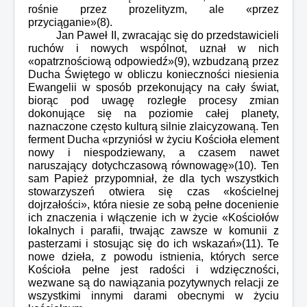
rośnie przez prozelityzm, ale «przez
przyciąganie»(8).
Jan Paweł II, zwracając się do przedstawicieli
ruchów i nowych wspólnot, uznał w nich
«opatrznościową odpowiedź»(9), wzbudzaną przez
Ducha Świętego w obliczu konieczności niesienia
Ewangelii w sposób przekonujący na cały świat,
biorąc pod uwagę rozległe procesy zmian
dokonujące się na poziomie całej planety,
naznaczone często kulturą silnie zlaicyzowaną. Ten
ferment Ducha «przyniósł w życiu Kościoła element
nowy i niespodziewany, a czasem nawet
naruszający dotychczasową równowagę»(10). Ten
sam Papież przypomniał, że dla tych wszystkich
stowarzyszeń otwiera się czas «kościelnej
dojrzałości», która niesie ze sobą pełne docenienie
ich znaczenia i włączenie ich w życie «Kościołów
lokalnych i parafii, trwając zawsze w komunii z
pasterzami i stosując się do ich wskazań»(11). Te
nowe dzieła, z powodu istnienia, których serce
Kościoła pełne jest radości i wdzięczności,
wezwane są do nawiązania pozytywnych relacji ze
wszystkimi innymi darami obecnymi w życiu