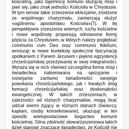
kościelną, jako tajemnicę komunii służącej misji i
jawi się, jako znak jedności Kościoła w Chrystusie.
W tym sensie takie zrzeszenia eklezjalne, zrodzone
ze wspólnego charyzmatu, zamierzają służyć
«ogólnemu apostolstwu Kościoła»(7). W tej
perspektywie zrzeszenia wiernych, ruchy kościelne
i nowe wspólnoty proponują odnowione formy
pójścia za Chrystusem, w których należy pogłębiać
communio cum Deo oraz communio fidelium,
wnosząc w nowe konteksty społeczne fascynację
spotkaniem z Panem Jezusem i piękno egzystencji
chrześcijańskiej przeżywanej w swej integralności.
Wyraża się w nich również szczególna forma misji i
świadectwa, nakierowana na sprzyjanie i
rozwijanie zarówno świadomości swojego
powołania chrześcijańskiego, jak i trwałych dróg
formacji chrześcijańskiej oraz doskonałości
ewangelicznej. W takich zrzeszeniach, w
zależności od różnych charyzmatów, mogą brać
udział wierni żyjący w różnych stanach (świeccy,
kapłani, osoby konsekrowane), ukazując w ten
sposób wielopostaciowe bogactwo komunii
kościelnej. Silna zdolność stowarzyszeniowa takich
dzieł stanowi znaczące świadectwo, że Kościół nie