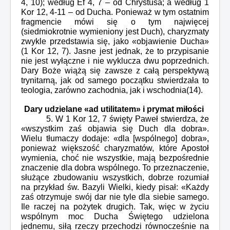
4, 10); według Ef 4, 7 – od Chrystusa; a według 1
Kor 12, 4-11 – od Ducha. Ponieważ w tym ostatnim
fragmencie mówi się o tym najwięcej
(siedmiokrotnie wymieniony jest Duch), charyzmaty
zwykle przedstawia się, jako «objawienie Ducha»
(1 Kor 12, 7). Jasne jest jednak, że to przypisanie
nie jest wyłączne i nie wyklucza dwu poprzednich.
Dary Boże wiążą się zawsze z całą perspektywą
trynitarną, jak od samego początku stwierdzała to
teologia, zarówno zachodnia, jak i wschodnia(14).
Dary udzielane «ad utilitatem» i prymat miłości
5. W 1 Kor 12, 7 święty Paweł stwierdza, że
«wszystkim zaś objawia się Duch dla dobra».
Wielu tłumaczy dodaje: «dla [wspólnego] dobra»,
ponieważ większość charyzmatów, które Apostoł
wymienia, choć nie wszystkie, mają bezpośrednie
znaczenie dla dobra wspólnego. To przeznaczenie,
służące zbudowaniu wszystkich, dobrze rozumiał
na przykład św. Bazyli Wielki, kiedy pisał: «Każdy
zaś otrzymuje swój dar nie tyle dla siebie samego.
Ile raczej na pożytek drugich. Tak, więc w życiu
wspólnym moc Ducha Świętego udzielona
jednemu, siłą rzeczy przechodzi równocześnie na