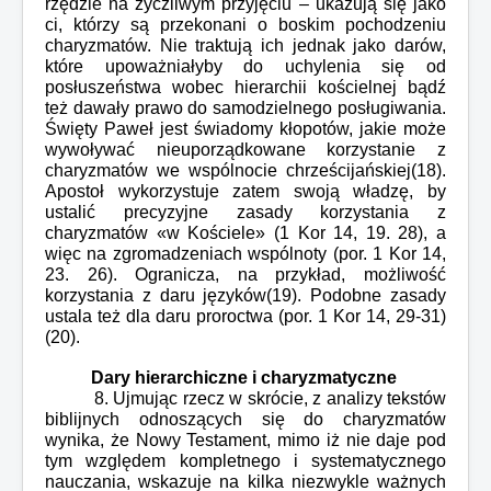
rzędzie na życzliwym przyjęciu – ukazują się jako
ci, którzy są przekonani o boskim pochodzeniu
charyzmatów. Nie traktują ich jednak jako darów,
które upoważniałyby do uchylenia się od
posłuszeństwa wobec hierarchii kościelnej bądź
też dawały prawo do samodzielnego posługiwania.
Święty Paweł jest świadomy kłopotów, jakie może
wywoływać nieuporządkowane korzystanie z
charyzmatów we wspólnocie chrześcijańskiej(18).
Apostoł wykorzystuje zatem swoją władzę, by
ustalić precyzyjne zasady korzystania z
charyzmatów «w Kościele» (1 Kor 14, 19. 28), a
więc na zgromadzeniach wspólnoty (por. 1 Kor 14,
23. 26). Ogranicza, na przykład, możliwość
korzystania z daru języków(19). Podobne zasady
ustala też dla daru proroctwa (por. 1 Kor 14, 29-31)
(20).
Dary hierarchiczne i charyzmatyczne
8. Ujmując rzecz w skrócie, z analizy tekstów
biblijnych odnoszących się do charyzmatów
wynika, że Nowy Testament, mimo iż nie daje pod
tym względem kompletnego i systematycznego
nauczania, wskazuje na kilka niezwykle ważnych