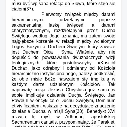
musi być wpisana relacja do Słowa, które stało się
ciałem(37).
Pierwotny związek między darami
hierarchicznymi, udzielanymi poprzez
sakramentalną łaskę święceń, a darami
charyzmatycznymi, rozdzielanymi przez Ducha
Świętego według Jego uznania, ma zatem swoje
najgłębsze korzenie w relacji między wcielonym
Logos Bożym a Duchem Świętym, który zawsze
jest Duchem Ojca i Syna. Właśnie, aby nie
dopuścić do powstawania dwuznacznych wizji
teologicznych, które postulowałyby «Kościół
Ducha», jako odrębny i odmienny od Kościoła
hierarchiczno-instytucjonalnego, należy podkreślić,
że obie misje Boże nawzajem się implikują w
każdym darze udzielonym Kościołowi. Tak
naprawdę misja Jezusa Chrystusa już sama w
sobie implikuje działanie Ducha Świętego. Jan
Paweł II w encyklice o Duchu Świętym, Dominum
et vivificantem, wskazuje na decydujące znaczenie
działania Ducha w misji Syna(38). Benedykt XVI
rozwija tę myśl w Adhortacji apostolskiej
Sacramentum caritatis, przypominając, że Paraklet,