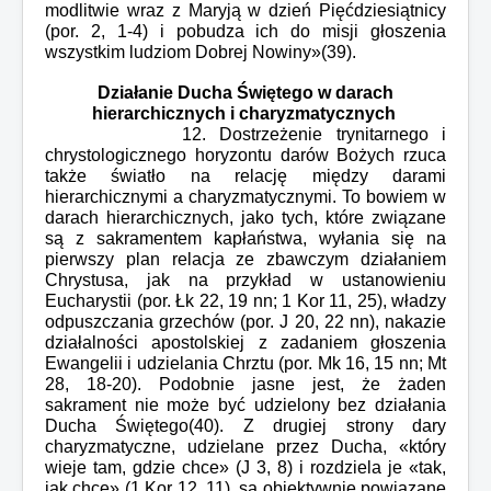
modlitwie wraz z Maryją w dzień Pięćdziesiątnicy
(por. 2, 1-4) i pobudza ich do misji głoszenia
wszystkim ludziom Dobrej Nowiny»(39).
Działanie Ducha Świętego w darach
hierarchicznych i charyzmatycznych
12. Dostrzeżenie trynitarnego i
chrystologicznego horyzontu darów Bożych rzuca
także światło na relację między darami
hierarchicznymi a charyzmatycznymi. To bowiem w
darach hierarchicznych, jako tych, które związane
są z sakramentem kapłaństwa, wyłania się na
pierwszy plan relacja ze zbawczym działaniem
Chrystusa, jak na przykład w ustanowieniu
Eucharystii (por. Łk 22, 19 nn; 1 Kor 11, 25), władzy
odpuszczania grzechów (por. J 20, 22 nn), nakazie
działalności apostolskiej z zadaniem głoszenia
Ewangelii i udzielania Chrztu (por. Mk 16, 15 nn; Mt
28, 18-20). Podobnie jasne jest, że żaden
sakrament nie może być udzielony bez działania
Ducha Świętego(40). Z drugiej strony dary
charyzmatyczne, udzielane przez Ducha, «który
wieje tam, gdzie chce» (J 3, 8) i rozdziela je «tak,
jak chce» (1 Kor 12, 11), są obiektywnie powiązane