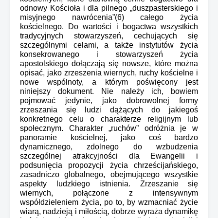
odnowy Kościoła i dla pilnego „duszpasterskiego i
misyjnego nawrócenia”(6) całego życia
kościelnego. Do wartości i bogactwa wszystkich
tradycyjnych stowarzyszeń, cechujących się
szczególnymi celami, a także instytutów życia
konsekrowanego i stowarzyszeń życia
apostolskiego dołączają się nowsze, które można
opisać, jako zrzeszenia wiernych, ruchy kościelne i
nowe wspólnoty, a którym poświęcony jest
niniejszy dokument. Nie należy ich, bowiem
pojmować jedynie, jako dobrowolnej formy
zrzeszania się ludzi dążących do jakiegoś
konkretnego celu o charakterze religijnym lub
społecznym. Charakter „ruchów” odróżnia je w
panoramie kościelnej, jako coś bardzo
dynamicznego, zdolnego do wzbudzenia
szczególnej atrakcyjności dla Ewangelii i
podsunięcia propozycji życia chrześcijańskiego,
zasadniczo globalnego, obejmującego wszystkie
aspekty ludzkiego istnienia. Zrzeszanie się
wiernych, połączone z intensywnym
współdzieleniem życia, po to, by wzmacniać życie
wiarą, nadzieją i miłością, dobrze wyraża dynamikę