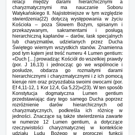
relacji między darami hierarchicznymi a
charyzmatycznymi ma nauczanie Soboru
Watykańskiego II. Najistotniejsze w tym względzie
stwierdzenia(22) dotyczą występowania w życiu
Kościoła – poza Słowem Bożym, spisanym i
przekazywanym, sakramentami i posługą
hierarchiczną kapłanów – darów, łask specjalnych
lub charyzmatów, udzielanych przez Ducha
Świętego wiernym wszystkich stanów. Znamienna
pod tym kątem jest treść numeru 4 Lumen gentium:
«Duch […] prowadząc Kościół do wszelkiej prawdy
(por. J 16,13) i jednocząc go we wspólnocie i
posłudze, obdarza go rozmaitymi darami
hierarchicznymi i charyzmatycznymi i z ich pomocą
kieruje nim oraz przyozdabia swoimi owocami (por.
Ef 4,11-12, 1 Kor 12,4, Ga 5,22)»(23). W ten sposób
Konstytucja dogmatyczna Lumen gentium
przedstawiając dary tego samego Ducha poprzez
rozróżnienie darów hierarchicznych od
charyzmatycznych, podkreśla ich różnicę w
jedności. Znaczące są także stwierdzenia zawarte
w numerze 12 Lumen gentium, a dotyczące
rzeczywistości charyzmatycznej w kontekście
udziału Ludu Bożego w proroczej funkcji