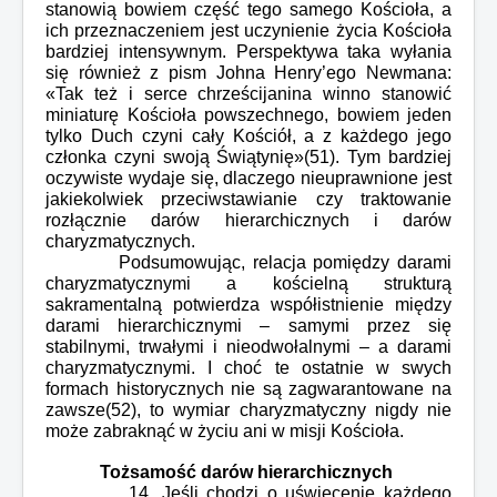
stanowią bowiem część tego samego Kościoła, a
ich przeznaczeniem jest uczynienie życia Kościoła
bardziej intensywnym. Perspektywa taka wyłania
się również z pism Johna Henry’ego Newmana:
«Tak też i serce chrześcijanina winno stanowić
miniaturę Kościoła powszechnego, bowiem jeden
tylko Duch czyni cały Kościół, a z każdego jego
członka czyni swoją Świątynię»(51). Tym bardziej
oczywiste wydaje się, dlaczego nieuprawnione jest
jakiekolwiek przeciwstawianie czy traktowanie
rozłącznie darów hierarchicznych i darów
charyzmatycznych.
Podsumowując, relacja pomiędzy darami
charyzmatycznymi a kościelną strukturą
sakramentalną potwierdza współistnienie między
darami hierarchicznymi – samymi przez się
stabilnymi, trwałymi i nieodwołalnymi – a darami
charyzmatycznymi. I choć te ostatnie w swych
formach historycznych nie są zagwarantowane na
zawsze(52), to wymiar charyzmatyczny nigdy nie
może zabraknąć w życiu ani w misji Kościoła.
Tożsamość darów hierarchicznych
14. Jeśli chodzi o uświęcenie każdego