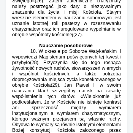
Świętego»(26). Zatem autentyczne charyzmaty
należy postrzegać jako dary o niezbywalnym
znaczeniu dla życia i misji Kościoła. Stałym
wreszcie elementem w nauczaniu soborowym jest
uznanie istotnej roli pasterzy w rozeznawaniu
charyzmatów oraz ich uregulowane wypełnianie w
obrębie wspólnoty kościelnej(27).
Nauczanie posoborowe
10. W okresie po Soborze Watykańskim II
wypowiedzi Magisterium poświęconych tej kwestii
przybyło(28). Przyczyniła się do tego rosnąca
żywotność nowych ruchów, stowarzyszeń wiernych
i wspólnot kościelnych, a także potrzeba
doprecyzowania miejsca życia konsekrowanego w
obrębie Kościoła(29). Jan Paweł II w swoim
nauczaniu kładł szczególny nacisk na zasadę
współistnienia tych darów: «Wielokrotnie już
podkreślałem, że w Kościele nie istnieje kontrast
ani sprzeczność między wymiarem
instytucjonalnym a wymiarem charyzmatycznym,
którego ważnym przejawem są właśnie ruchy.
Obydwa te wymiary są równie istotnymi elementami
Bożej konstytucji Kościoła założonego przez