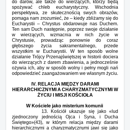
do darów, ale także do wierzących, którzy będą
spożywać chleb eucharystyczny. Wschodnia
perspektywa, ze skutecznością swych obrazów,
pomaga nam zrozumieć, że – kiedy zbliżamy się do
Eucharystii – Chrystus obdarowuje nas Duchem.
Ten sam Duch następnie, poprzez swoje działanie
w wierzących, wzmacnia w nich życie w
Chrystusie, prowadząc ponownie do coraz
głębszego życia sakramentalnego, przede
wszystkim w Eucharystii. W ten sposób wolne
działanie Trójcy Przenajświętszej w historii dociera
do wierzących z darem zbawienia, a jednocześnie
ożywia ich, aby w sposób wolny i pełny mogli nań
odpowiedzieć zaangażowaniem we własnym życiu.
IV. RELACJA MIĘDZY DARAMI
HIERARCHICZNYMI A CHARYZMATYCZNYMI W
ŻYCIU
I MISJI KOŚCIOŁA
W Kościele jako misterium komunii
13. Kościół ukazuje się jako «lud
zjednoczony jednością Ojca i Syna, i Ducha
Świętego»(43), w którym relacja między darami
hierarchicznymi a charyzmatycznymi jawi się jako