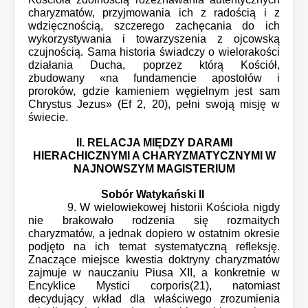
charyzmatów, przyjmowania ich z radością i z
wdzięcznością, szczerego zachęcania do ich
wykorzystywania i towarzyszenia z ojcowską
czujnością. Sama historia świadczy o wielorakości
działania Ducha, poprzez którą Kościół,
zbudowany «na fundamencie apostołów i
proroków, gdzie kamieniem węgielnym jest sam
Chrystus Jezus» (Ef 2, 20), pełni swoją misję w
świecie.
II. RELACJA MIĘDZY DARAMI
HIERACHICZNYMI A CHARYZMATYCZNYMI
W
NAJNOWSZYM MAGISTERIUM
Sobór Watykański II
9. W wielowiekowej historii Kościoła nigdy
nie brakowało rodzenia się rozmaitych
charyzmatów, a jednak dopiero w ostatnim okresie
podjęto na ich temat systematyczną refleksję.
Znaczące miejsce kwestia doktryny charyzmatów
zajmuje w nauczaniu Piusa XII, a konkretnie w
Encyklice Mystici corporis(21), natomiast
decydujący wkład dla właściwego zrozumienia