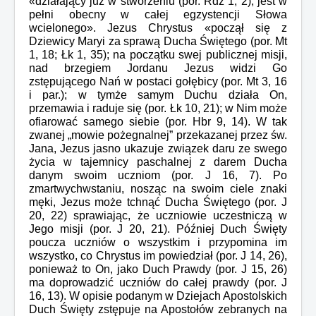
«działający już w stworzeniu (por. Rdz 1, 2), jest w
pełni obecny w całej egzystencji Słowa
wcielonego». Jezus Chrystus «począł się z
Dziewicy Maryi za sprawą Ducha Świętego (por. Mt
1, 18; Łk 1, 35); na początku swej publicznej misji,
nad brzegiem Jordanu Jezus widzi Go
zstępującego Nań w postaci gołębicy (por. Mt 3, 16
i par.); w tymże samym Duchu działa On,
przemawia i raduje się (por. Łk 10, 21); w Nim może
ofiarować samego siebie (por. Hbr 9, 14). W tak
zwanej „mowie pożegnalnej” przekazanej przez św.
Jana, Jezus jasno ukazuje związek daru ze swego
życia w tajemnicy paschalnej z darem Ducha
danym swoim uczniom (por. J 16, 7). Po
zmartwychwstaniu, nosząc na swoim ciele znaki
męki, Jezus może tchnąć Ducha Świętego (por. J
20, 22) sprawiając, że uczniowie uczestniczą w
Jego misji (por. J 20, 21). Później Duch Święty
poucza uczniów o wszystkim i przypomina im
wszystko, co Chrystus im powiedział (por. J 14, 26),
ponieważ to On, jako Duch Prawdy (por. J 15, 26)
ma doprowadzić uczniów do całej prawdy (por. J
16, 13). W opisie podanym w Dziejach Apostolskich
Duch Święty zstępuje na Apostołów zebranych na