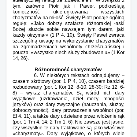
autentycznej relacji ze Zbawicielem. W związku z
tym, zarówno Piotr, jak i Paweł, podkreślają
konieczność ukierunkowania wszystkich
charyzmatów na miłość. Święty Piotr podaje ogólną
regułę: «Jako dobrzy szafarze różnorakiej łaski
Bożej służcie sobie nawzajem tym darem, jaki
każdy otrzymał» (1 P 4, 10). Święty Paweł zwraca
szczególną uwagę na wykorzystanie charyzmatów
na zgromadzeniach wspólnoty chrześcijańskiej i
poucza: «wszystko niech służy zbudowaniu» (1 Kor
14, 26).
Różnorodność charyzmatów
6. W niektórych tekstach odnajdujemy –
czasem skrótowy (por. 1 P 4, 10), czasem bardziej
rozbudowany (por. 1 Kor 12, 8-10. 28-30; Rz 12, 6-
8) – wykaz charyzmatów. Są wśród nich dary
wyjątkowe (uzdrawiania, dzieł mocy, mnogości
języków) oraz dary zwyczajne (nauczania, służby,
dobroczynności), dary prowadzenia wspólnot (por.
Ef 4, 11), a także dary udzielane przez włożenie rąk
(por. 1 Tm 4, 14; 2 Tm 1, 6). Nie zawsze jest jasne,
czy wszystkie te dary traktowane są jako właściwe
«charyzmaty». Dary wyjątkowe, o których wiele