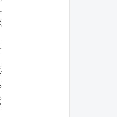
–
j
w
m
h
e
j
i
e
ą
y
.
o
o
o
y
,