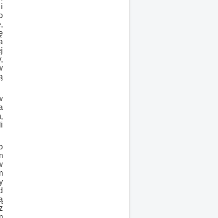
i
o
,
ę
a
j
,
w
ą
w
a
,
i
o
m
w
m
y
d
ą
z
m