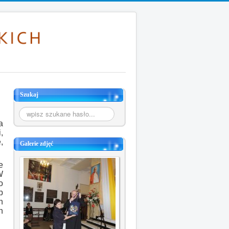
Szukaj
Szukaj...
a
,
,
Galerie zdjęć
e
W
o
b
h
h