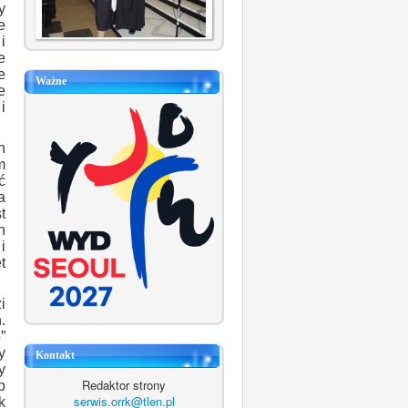
y
e
i
e
e
Ważne
e
i
h
m
ć
a
t
h
i
t
i
.
”
y
Kontakt
y
Redaktor strony
b
serwis.orrk@tlen.pl
k