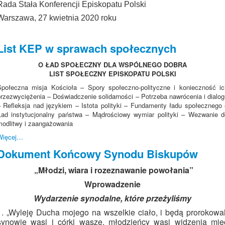
Rada Stała Konferencji Episkopatu Polski
Warszawa, 27 kwietnia 2020 roku
List KEP w sprawach społecznych
O ŁAD SPOŁECZNY DLA WSPÓLNEGO DOBRA
LIST SPOŁECZNY EPISKOPATU POLSKI
Społeczna misja Kościoła – Spory społeczno-polityczne i konieczność ic
przezwyciężenia – Doświadczenie solidarności – Potrzeba nawrócenia i dialog
– Refleksja nad językiem – Istota polityki – Fundamenty ładu społecznego 
Ład instytucjonalny państwa – Mądrościowy wymiar polityki – Wezwanie d
modlitwy i zaangażowania
Więcej…
Dokument Końcowy Synodu Biskupów
„Młodzi, wiara i rozeznawanie powołania”
Wprowadzenie
Wydarzenie synodalne, które przeżyliśmy
1. „Wyleję Ducha mojego na wszelkie ciało, i będą prorokowal
synowie wasi i córki wasze, młodzieńcy wasi widzenia mie