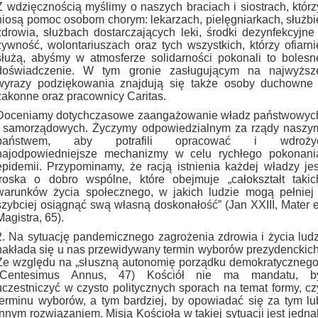
Z wdzięcznością myślimy o naszych braciach i siostrach, którz
niosą pomoc osobom chorym: lekarzach, pielęgniarkach, służbi
zdrowia, służbach dostarczających leki, środki dezynfekcyjne 
żywność, wolontariuszach oraz tych wszystkich, którzy ofiarni
służą, abyśmy w atmosferze solidarności pokonali to bolesn
doświadczenie. W tym gronie zasługującym na najwyższ
wyrazy podziękowania znajdują się także osoby duchowne 
zakonne oraz pracownicy Caritas.
Doceniamy dotychczasowe zaangażowanie władz państwowyc
i samorządowych. Życzymy odpowiedzialnym za rządy naszy
państwem, aby potrafili opracować i wdroży
najodpowiedniejsze mechanizmy w celu rychłego pokonani
epidemii. Przypominamy, że racją istnienia każdej władzy jes
troska o dobro wspólne, które obejmuje „całokształt takic
warunków życia społecznego, w jakich ludzie mogą pełniej 
szybciej osiągnąć swą własną doskonałość” (Jan XXIII, Mater e
Magistra, 65).
2. Na sytuację pandemicznego zagrożenia zdrowia i życia ludz
nakłada się u nas przewidywany termin wyborów prezydenckich
Ze względu na „słuszną autonomię porządku demokratycznego
(Centesimus Annus, 47) Kościół nie ma mandatu, b
uczestniczyć w czysto politycznych sporach na temat formy, cz
terminu wyborów, a tym bardziej, by opowiadać się za tym lu
innym rozwiązaniem. Misją Kościoła w takiej sytuacji jest jedna