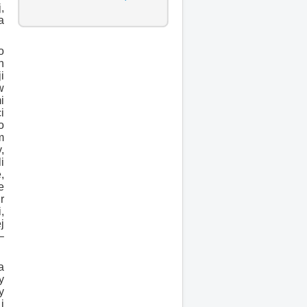
,
a
o
h
i
w
i
i
o
m
,
i
,
e
r
,
j
–
a
y
y
i