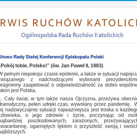
Słowo Rady Stałej Konferencji Episkopatu Polski
„Pokój tobie, Polsko!” (św. Jan Paweł II, 1983)
W pełnym niepokoju czasie epidemii, a także w sytuacji napięci
związanego z nadchodzącymi wyborami prezydenckimi
pragniemy zaapelować o odpowiedzialność za dobro wspólne
jakim jest Polska.
1. Cały świat, w tym także nasza Ojczyzna, przeżywa obecni
dramatyczny, pełen udręki czas, wywołany przez pandemię. 
tej nadzwyczajnej sytuacji najważniejsza jest troska o każdeg
człowieka, o jego zdrowie i życie, poczynając od osó
najbardziej poszkodowanych, zarażonych, przeżywającyc
kwarantannę, ogarniętych lękiem o przyszłość swoją i swoic
najbliższych.