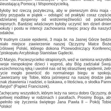
Nieustającą Pomocą i Wspomożycielką.
Byłoby też rzeczą pożyteczną, aby w pierwszym dniu maja 
który przypada w piątek – odstąpić od praktyki coraz częście
udzielanej dyspensy od wstrzemięźliwości od pokarmó
mięsnych. Bardziej właściwym byłoby uczynić ten dzień dnie
pokuty i postu w intencji zachowania miejsc pracy dla naszyc
rodaków.
W trudnym czasie epidemii, 3 maja br. na Jasnej Górze będzi
miało miejsce zawierzenie naszej Ojczyzny Matce Boże
Królowej Polski, którego dokona Przewodniczący Konferencj
Episkopatu Arcybiskup Stanisław Gądecki.
„O Maryjo, Pocieszycielko strapionych, weź w ramiona wszystki
swoje niespokojne dzieci i wyproś, aby Bóg zadziałał Swoj
wszechmocną ręką i uwolnił nas od tej straszliwej epidemii, żeb
życie mogło powrócić do normalnego biegu w spokoju
Zawierzamy się Tobie, która jaśniejesz na naszej drodze jak
znak zbawienia i nadziei, o łaskawa, o litościwa, o słodka Pann
Maryjo!” (Papież Franciszek).
Zachęcamy wszystkich, którym leży na sercu dobro Ojczyzny, d
gorliwej modlitwy w rodzinach i parafiach. Prosimy Boga, ab
spełniło się życzenia świętego Jana Pawła II – Pokój Tobie
Polsko!