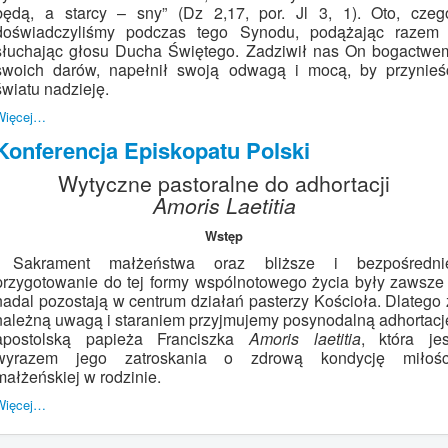
będą, a starcy – sny” (Dz 2,17, por. Jl 3, 1). Oto, czeg
doświadczyliśmy podczas tego Synodu, podążając razem 
słuchając głosu Ducha Świętego. Zadziwił nas On bogactwe
swoich darów, napełnił swoją odwagą i mocą, by przynieś
światu nadzieję.
Więcej…
Konferencja Episkopatu Polski
Wytyczne pastoralne do adhortacji
Amoris Laetitia
Wstęp
Sakrament małżeństwa oraz bliższe i bezpośredni
przygotowanie do tej formy wspólnotowego życia były zawsze 
nadal pozostają w centrum działań pasterzy Kościoła. Dlatego 
należną uwagą i staraniem przyjmujemy posynodalną adhortacj
apostolską papieża Franciszka
Amoris laetitia
, która jes
wyrazem jego zatroskania o zdrową kondycję miłośc
małżeńskiej w rodzinie.
Więcej…