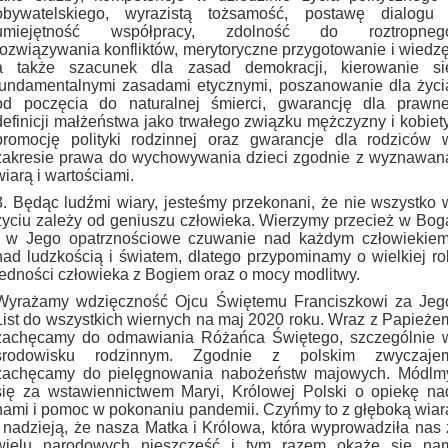
obywatelskiego, wyrazistą tożsamość, postawę dialogu 
umiejętność współpracy, zdolność do roztropneg
rozwiązywania konfliktów, merytoryczne przygotowanie i wiedzę
a także szacunek dla zasad demokracji, kierowanie si
fundamentalnymi zasadami etycznymi, poszanowanie dla życi
od poczęcia do naturalnej śmierci, gwarancję dla prawne
definicji małżeństwa jako trwałego związku mężczyzny i kobiety
promocję polityki rodzinnej oraz gwarancje dla rodziców 
zakresie prawa do wychowywania dzieci zgodnie z wyznawan
wiarą i wartościami.
3. Będąc ludźmi wiary, jesteśmy przekonani, że nie wszystko 
życiu zależy od geniuszu człowieka. Wierzymy przecież w Bog
i w Jego opatrznościowe czuwanie nad każdym człowiekiem
nad ludzkością i światem, dlatego przypominamy o wielkiej rol
jedności człowieka z Bogiem oraz o mocy modlitwy.
Wyrażamy wdzięczność Ojcu Świętemu Franciszkowi za Jeg
List do wszystkich wiernych na maj 2020 roku. Wraz z Papieże
zachęcamy do odmawiania Różańca Świętego, szczególnie 
środowisku rodzinnym. Zgodnie z polskim zwyczaje
zachęcamy do pielęgnowania nabożeństw majowych. Módlm
się za wstawiennictwem Maryi, Królowej Polski o opiekę na
nami i pomoc w pokonaniu pandemii. Czyńmy to z głęboką wiar
i nadzieją, że nasza Matka i Królowa, która wyprowadziła nas 
wielu narodowych nieszczęść i tym razem okaże się na