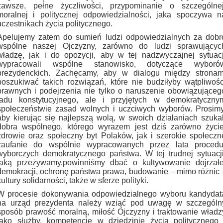
zawsze, pełne życzliwości, przypominanie o szczególnej
moralnej i politycznej odpowiedzialności, jaka spoczywa n
uczestnikach życia politycznego.
Apelujemy zatem do sumień ludzi odpowiedzialnych za dobr
wspólne naszej Ojczyzny, zarówno do ludzi sprawującyc
władzę, jak i do opozycji, aby w tej nadzwyczajnej sytuacj
wypracowali wspólne stanowisko, dotyczące wyboró
prezydenckich. Zachęcamy, aby w dialogu między stronam
poszukiwać takich rozwiązań, które nie budziłyby wątpliwośc
prawnych i podejrzenia nie tylko o naruszenie obowiązująceg
ładu konstytucyjnego, ale i przyjętych w demokratyczny
społeczeństwie zasad wolnych i uczciwych wyborów. Prosimy
aby kierując się najlepszą wolą, w swoich działaniach szukal
dobra wspólnego, którego wyrazem jest dziś zarówno życie
zdrowie oraz społeczny byt Polaków, jak i szerokie społeczn
zaufanie do wspólnie wypracowanych przez lata procedu
wyborczych demokratycznego państwa. W tej trudnej sytuacji
jaką przeżywamy,powinniśmy dbać o kultywowanie dojrzałe
demokracji, ochronę państwa prawa, budowanie – mimo różnic 
kultury solidarności, także w sferze polityki.
W procesie dokonywania odpowiedzialnego wyboru kandydat
na urząd prezydenta należy wziąć pod uwagę w szczególn
sposób prawość moralną, miłość Ojczyzny i traktowanie władz
jako służby, kompetencje w dziedzinie życia politycznego 