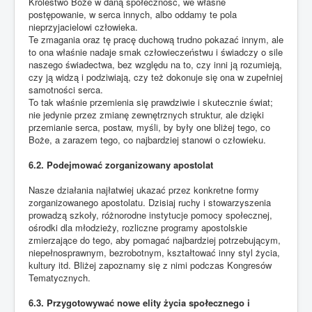
Królestwo Boże w daną społeczność, we własne
postępowanie, w serca innych, albo oddamy te pola
nieprzyjacielowi człowieka.
Te zmagania oraz tę pracę duchową trudno pokazać innym, ale
to ona właśnie nadaje smak człowieczeństwu i świadczy o sile
naszego świadectwa, bez względu na to, czy inni ją rozumieją,
czy ją widzą i podziwiają, czy też dokonuje się ona w zupełniej
samotności serca.
To tak właśnie przemienia się prawdziwie i skutecznie świat;
nie jedynie przez zmianę zewnętrznych struktur, ale dzięki
przemianie serca, postaw, myśli, by były one bliżej tego, co
Boże, a zarazem tego, co najbardziej stanowi o człowieku.
6.2. Podejmować zorganizowany apostolat
Nasze działania najłatwiej ukazać przez konkretne formy
zorganizowanego apostolatu. Dzisiaj ruchy i stowarzyszenia
prowadzą szkoły, różnorodne instytucje pomocy społecznej,
ośrodki dla młodzieży, rozliczne programy apostolskie
zmierzające do tego, aby pomagać najbardziej potrzebującym,
niepełnosprawnym, bezrobotnym, kształtować inny styl życia,
kultury itd. Bliżej zapoznamy się z nimi podczas Kongresów
Tematycznych.
6.3. Przygotowywać nowe elity życia społecznego i