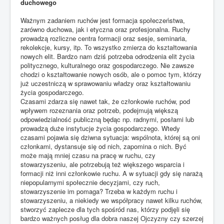
duchowego
Ważnym zadaniem ruchów jest formacja społeczeństwa,
zarówno duchowa, jak i etyczna oraz profesjonalna. Ruchy
prowadzą rozliczne centra formacji oraz sesje, seminaria,
rekolekcje, kursy, itp. To wszystko zmierza do kształtowania
nowych elit. Bardzo nam dziś potrzeba odrodzenia elit życia
politycznego, kulturalnego oraz gospodarczego. Nie zawsze
chodzi o kształtowanie nowych osób, ale o pomoc tym, którzy
już uczestniczą w sprawowaniu władzy oraz kształtowaniu
życia gospodarczego.
Czasami zdarza się nawet tak, że członkowie ruchów, pod
wpływem rozeznania oraz potrzeb, podejmują większą
odpowiedzialność publiczną będąc np. radnymi, posłami lub
prowadzą duże instytucje życia gospodarczego. Wtedy
czasami pojawia się dziwna sytuacja: wspólnota, której są oni
członkami, dystansuje się od nich, zapomina o nich. Być
może mają mniej czasu na pracę w ruchu, czy
stowarzyszeniu, ale potrzebują też większego wsparcia i
formacji niż inni członkowie ruchu. A w sytuacji gdy się narażą
niepopularnymi społecznie decyzjami, czy ruch,
stowarzyszenie im pomaga? Trzeba w każdym ruchu i
stowarzyszeniu, a niekiedy we współpracy nawet kilku ruchów,
stworzyć zaplecze dla tych spośród nas, którzy podjęli się
bardzo ważnych posług dla dobra naszej Ojczyzny czy szerzej