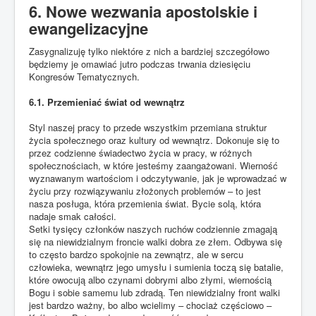
6. Nowe wezwania apostolskie i
ewangelizacyjne
Zasygnalizuję tylko niektóre z nich a bardziej szczegółowo
będziemy je omawiać jutro podczas trwania dziesięciu
Kongresów Tematycznych.
6.1. Przemieniać świat od wewnątrz
Styl naszej pracy to przede wszystkim przemiana struktur
życia społecznego oraz kultury od wewnątrz. Dokonuje się to
przez codzienne świadectwo życia w pracy, w różnych
społecznościach, w które jesteśmy zaangażowani. Wierność
wyznawanym wartościom i odczytywanie, jak je wprowadzać w
życiu przy rozwiązywaniu złożonych problemów – to jest
nasza posługa, która przemienia świat. Bycie solą, która
nadaje smak całości.
Setki tysięcy członków naszych ruchów codziennie zmagają
się na niewidzialnym froncie walki dobra ze złem. Odbywa się
to często bardzo spokojnie na zewnątrz, ale w sercu
człowieka, wewnątrz jego umysłu i sumienia toczą się batalie,
które owocują albo czynami dobrymi albo złymi, wiernością
Bogu i sobie samemu lub zdradą. Ten niewidzialny front walki
jest bardzo ważny, bo albo wcielimy – chociaż częściowo –