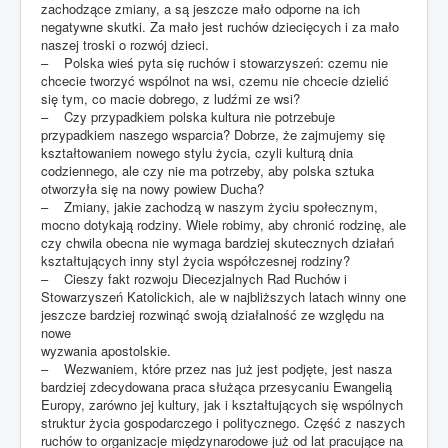
zachodzące zmiany, a są jeszcze mało odporne na ich
negatywne skutki. Za mało jest ruchów dziecięcych i za mało
naszej troski o rozwój dzieci.
– Polska wieś pyta się ruchów i stowarzyszeń: czemu nie
chcecie tworzyć wspólnot na wsi, czemu nie chcecie dzielić
się tym, co macie dobrego, z ludźmi ze wsi?
– Czy przypadkiem polska kultura nie potrzebuje
przypadkiem naszego wsparcia? Dobrze, że zajmujemy się
kształtowaniem nowego stylu życia, czyli kulturą dnia
codziennego, ale czy nie ma potrzeby, aby polska sztuka
otworzyła się na nowy powiew Ducha?
– Zmiany, jakie zachodzą w naszym życiu społecznym,
mocno dotykają rodziny. Wiele robimy, aby chronić rodzinę, ale
czy chwila obecna nie wymaga bardziej skutecznych działań
kształtujących inny styl życia współczesnej rodziny?
– Cieszy fakt rozwoju Diecezjalnych Rad Ruchów i
Stowarzyszeń Katolickich, ale w najbliższych latach winny one
jeszcze bardziej rozwinąć swoją działalność ze względu na
nowe
wyzwania apostolskie.
– Wezwaniem, które przez nas już jest podjęte, jest nasza
bardziej zdecydowana praca służąca przesycaniu Ewangelią
Europy, zarówno jej kultury, jak i kształtujących się wspólnych
struktur życia gospodarczego i politycznego. Część z naszych
ruchów to organizacje międzynarodowe już od lat pracujące na