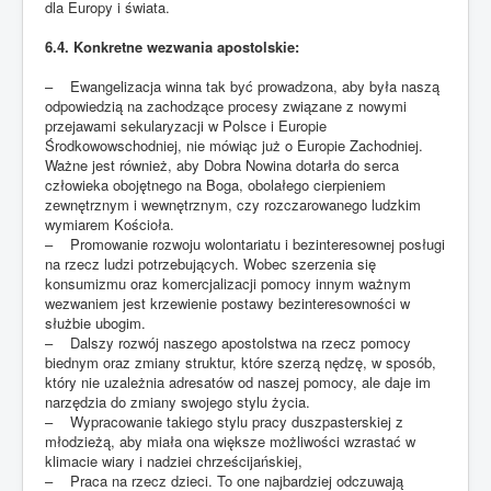
dla Europy i świata.
6.4. Konkretne wezwania apostolskie:
– Ewangelizacja winna tak być prowadzona, aby była naszą
odpowiedzią na zachodzące procesy związane z nowymi
przejawami sekularyzacji w Polsce i Europie
Środkowowschodniej, nie mówiąc już o Europie Zachodniej.
Ważne jest również, aby Dobra Nowina dotarła do serca
człowieka obojętnego na Boga, obolałego cierpieniem
zewnętrznym i wewnętrznym, czy rozczarowanego ludzkim
wymiarem Kościoła.
– Promowanie rozwoju wolontariatu i bezinteresownej posługi
na rzecz ludzi potrzebujących. Wobec szerzenia się
konsumizmu oraz komercjalizacji pomocy innym ważnym
wezwaniem jest krzewienie postawy bezinteresowności w
służbie ubogim.
– Dalszy rozwój naszego apostolstwa na rzecz pomocy
biednym oraz zmiany struktur, które szerzą nędzę, w sposób,
który nie uzależnia adresatów od naszej pomocy, ale daje im
narzędzia do zmiany swojego stylu życia.
– Wypracowanie takiego stylu pracy duszpasterskiej z
młodzieżą, aby miała ona większe możliwości wzrastać w
klimacie wiary i nadziei chrześcijańskiej,
– Praca na rzecz dzieci. To one najbardziej odczuwają